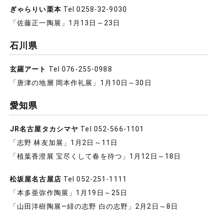
ぎゃらりい栗本
Tel 0258-32-9030
「佐藤正一陶展」1月13日～23日
石川県
玄羅アート
Tel 076-255-0988
「唐津の地層 岡本作礼展」1月10日～30日
愛知県
JR名古屋タカシマヤ
Tel 052-566-1101
「志野 林友加展」1月2日～11日
「植葉香澄展 宝尽くして春を待つ」1月12日～18日
松坂屋名古屋店
Tel 052-251-1111
「本多亜弥作陶展」1月19日～25日
「山田洋樹陶展―緋の志野 白の志野」2月2日～8日