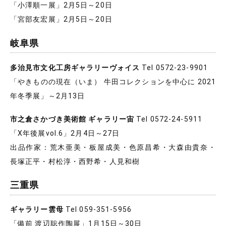
「小澤順一展」2月5日～20日
「宮部友宏展」2月5日～20日
岐阜県
多治見市文化工房ギャラリーヴォイス
Tel 0572-23-9901
「やきものの現在（いま） 牛田コレクションを中心に 2021
年冬季展」～2月13日
市之倉さかづき美術館 ギャラリー宙
Tel 0572-24-5911
「X年後展vol.6」2月4日～27日
出品作家：荒木亜美・板屋成美・色原昌希・大森由貴奈・
長塚正平・村松淳・西野希・人見和樹
三重県
ギャラリー雲母
Tel 059-351-5956
「備前 渡辺聡作陶展」1月15日～30日