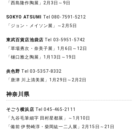
「西島隆作陶展」2月3日～9日
SOKYO ATSUMI
Tel 080-7591-5212
「ジョン・メイソン展」～2月5日
東武百貨店池袋店
Tel 03-5951-5742
「草場勇次・奈美子展」1月6日～12日
「樋口雅之陶展」1月13日～19日
炎色野
Tel 03-5357-8332
「唐津 川上清美展」1月29日～2月2日
神奈川県
そごう横浜店
Tel 045-465-2111
「九谷毛筆細字 田村星都展」～1月10日
「備前 伊勢崎淳・柴岡紘一二人展」2月15日～21日