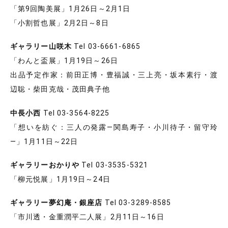
「第9回陶美展」1月26日～2月1日
「小割哲也展」2月2日～8日
ギャラリー山咲木
Tel 03-6661-6865
「わんと盃展」1月19日～26日
出品予定作家：前田正博・豊福誠・三上亮・坂本素行・渡
辺聡・柴田克哉・茂田典子他
中長小西
Tel 03-3564-8225
「想いを紡ぐ：三人の発露―関島寿子・小川待子・留守玲
―」1月11日～22日
ギャラリーおかりや
Tel 03-3535-5321
「柳元悦展」1月19日～24日
ギャラリー夢幻庵・銀座店
Tel 03-3289-8585
「市川透・金重潤平二人展」2月11日～16日