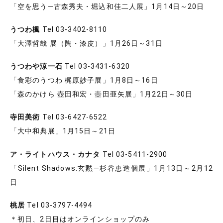
「空を思う―古森秀夫・堀込和佳二人展」1月14日～20日
うつわ楓
Tel 03-3402-8110
「大澤哲哉 展（陶・漆皮）」1月26日～31日
うつわや涼一石
Tel 03-3431-6320
「食彩のうつわ 梶原妙子展」1月8日～16日
「森のかけら 壺田和宏・壺田亜矢展」1月22日～30日
寺田美術
Tel 03-6427-6522
「大中和典展」1月15日～21日
ア・ライトハウス・カナタ
Tel 03-5411-2900
「Silent Shadows:玄黙―杉谷恵造個展」1月13日～2月12
日
桃居
Tel 03-3797-4494
＊初日、2日目はオンラインショップのみ