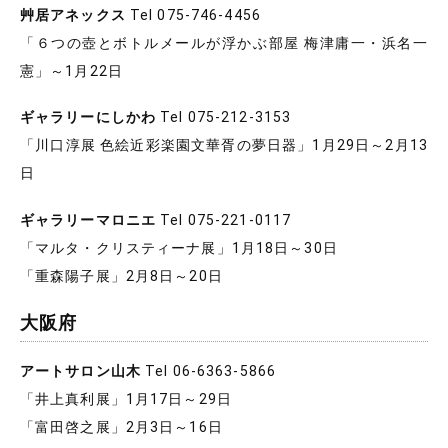
艸居アネックス
Tel 075-746-4456
「６つの壺とボトルメールが浮かぶ部屋 梅津庸一・浜名一
憲」～1月22日
ギャラリーにしかわ
Tel 075-212-3153
「川口淳展 色絵近彩楽園文華胥の夢日器」1月29日～2月13
日
ギャラリーマロニエ
Tel 075-221-0117
「マルタ・クリスティーナ展」1月18日～30日
「重森陽子展」2月8日～20日
大阪府
アートサロン山木
Tel 06-6363-5866
「井上真利展」1月17日～29日
「富田啓之展」2月3日～16日