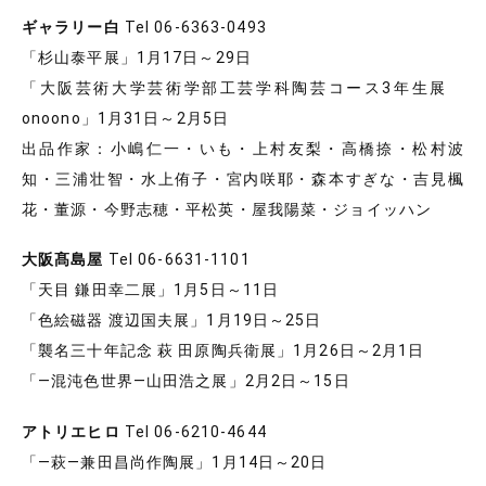
ギャラリー白
Tel 06-6363-0493
「杉山泰平展」1月17日～29日
「大阪芸術大学芸術学部工芸学科陶芸コース3年生展
onoono」1月31日～2月5日
出品作家：小嶋仁一・いも・上村友梨・高橋捺・松村波
知・三浦壮智・水上侑子・宮内咲耶・森本すぎな・吉見楓
花・董源・今野志穂・平松英・屋我陽菜・ジョイッハン
大阪髙島屋
Tel 06-6631-1101
「天目 鎌田幸二展」1月5日～11日
「色絵磁器 渡辺国夫展」1月19日～25日
「襲名三十年記念 萩 田原陶兵衛展」1月26日～2月1日
「―混沌色世界―山田浩之展」2月2日～15日
アトリエヒロ
Tel 06-6210-4644
「―萩―兼田昌尚作陶展」1月14日～20日