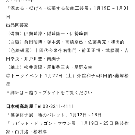
「深める・拡げる―拡張する伝統工芸展」1月19日～1月31
日
出品陶芸家：
〈備前〉伊勢﨑淳・隠﨑隆一・伊勢﨑創
〈白磁〉前田昭博・塚本満・高橋奈己・佐藤典克・和田的
〈色絵磁器〉十四代今泉今右衛門・前田正博・武腰潤・𠮷
田幸央・井戸川豊・南絢子
〈練上〉松井康陽・尾形香三夫・星野友幸
◎トークイベント 1月22日（土）外舘和子×和田的×藤塚松
星
＊詳細は三越ウェブサイトをご覧ください
日本橋髙島屋
Tel 03-3211-4111
「篠塚裕子展 地のパレット」1月12日～18日
「ラビット・ドラゴン・マウン展」1月19日～25日 陶芸作
家：白井渚・松村淳