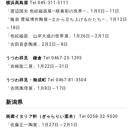
横浜髙島屋
Tel 045-311-5111
「渡辺国夫 色絵磁器展―積奏彩の世界―」1月5日～11日
「備前 豊福博作陶展―土から立ち上げるかたち―」1月12日
～18日
「色絵磁器 山岸大成の世界展」1月26日～2月1日
「吉田喜彦陶展」2月2日～8日
うつわ祥見 鎌倉
Tel 0467-23-1395
「岩崎龍二展」1月22日～31日
うつわ祥見・御成町
Tel 0467-81-3504
「吉岡萬理展」1月8日～17日
新潟県
画廊イタリア軒（ぎゃらりい栗本）
Tel 0258-32-9030
「佐藤正一陶展」1月27日～2月1日