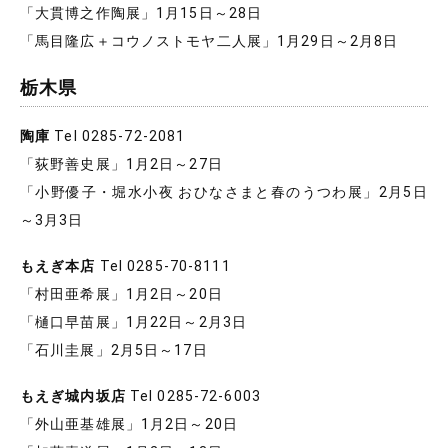
「大貫博之作陶展」1月15日～28日
「馬目隆広＋コウノストモヤ二人展」1月29日～2月8日
栃木県
陶庫
Tel 0285-72-2081
「荻野善史展」1月2日～27日
「小野優子・堀水小夜 おひなさまと春のうつわ展」2月5日
～3月3日
もえぎ本店
Tel 0285-70-8111
「村田亜希展」1月2日～20日
「樋口早苗展」1月22日～2月3日
「石川圭展」2月5日～17日
もえぎ城内坂店
Tel 0285-72-6003
「外山亜基雄展」1月2日～20日