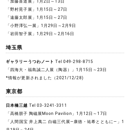
「加藤喜道展」1月2日～13日
「野村晃子展」1月15日～27日
「遠藤太郎展」1月15日～27日
「小野澤弘一展」1月29日～2月9日
「岩田智子展」1月29日～2月16日
埼玉県
ギャラリーうつわノート
Tel 049-298-8715
「四海大・福島誠二人展（陶器）」1月15日～23日
*情報が更新されました（2021/12/28)
東京都
日本橋三越
Tel 03-3241-3311
「高橋朋子 陶磁展Moon Pavilion」1月12日～17日
「人間国宝 井上萬二 白磁三代展―康徳・祐希とともに―」1
月19日～24日