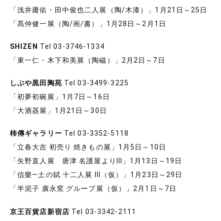
「浅井庸佑・田中俊也二人展（陶/木漆）」1月21日～25日
「髙仲健一展（陶/画/書）」1月28日～2月1日
SHIZEN
Tel 03-3746-1334
「東一仁・木下和美展（陶磁）」2月2日～7日
しぶや黒田陶苑
Tel 03-3499-3225
「初夢初碗展」1月7日～16日
「大酒器展」1月21日～30日
柿傳ギャラリー
Tel 03-3352-5118
「立春大吉 初売り 焼きもの展」1月5日～10日
「矢野直人展 唐津 名護屋よりⅢ」1月13日～19日
「信樂―土の賦 十二人展 Ⅲ（仮）」1月23日～29日
「半泥子 廣永窯 グループ展（仮）」2月1日～7日
京王百貨店新宿店
Tel 03-3342-2111