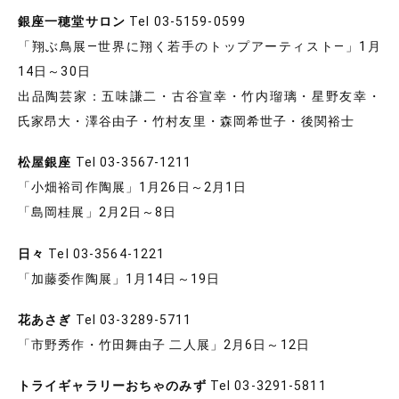
銀座一穂堂サロン
Tel 03-5159-0599
「翔ぶ鳥展―世界に翔く若手のトップアーティスト―」1月
14日～30日
出品陶芸家：五味謙二・古谷宣幸・竹内瑠璃・星野友幸・
氏家昂大・澤谷由子・竹村友里・森岡希世子・後関裕士
松屋銀座
Tel 03-3567-1211
「小畑裕司作陶展」1月26日～2月1日
「島岡桂展」2月2日～8日
日々
Tel 03-3564-1221
「加藤委作陶展」1月14日～19日
花あさぎ
Tel 03-3289-5711
「市野秀作・竹田舞由子 二人展」2月6日～12日
トライギャラリーおちゃのみず
Tel 03-3291-5811