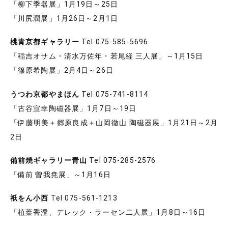
「柳下季器展」1月19日～25日
「川尻潤展」1月26日～2月1日
桃青京都ギャラリー
Tel 075-585-5696
「稲吉オサム・清水万佐年・若尾経 三人展」～1月15日
「篠原希陶展」2月4日～26日
うつわ京都やまほん
Tel 075-741-8114
「古谷宣幸陶磁器展」1月7日～19日
「伊藤明美＋郷原良成＋山岡徹山 陶磁器展」1月21日～2月
2日
備前焼ギャラリー青山
Tel 075-285-2576
「備前 曽我尭展」～1月16日
祇をん小西
Tel 075-561-1213
「植葉香澄、デレック・ラーセン二人展」1月8日～16日