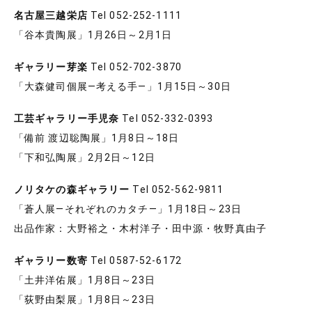
名古屋三越栄店
Tel 052-252-1111
「谷本貴陶展」1月26日～2月1日
ギャラリー芽楽
Tel 052-702-3870
「大森健司個展―考える手―」1月15日～30日
工芸ギャラリー手児奈
Tel 052-332-0393
「備前 渡辺聡陶展」1月8日～18日
「下和弘陶展」2月2日～12日
ノリタケの森ギャラリー
Tel 052-562-9811
「蒼人展―それぞれのカタチ―」1月18日～23日
出品作家：大野裕之・木村洋子・田中源・牧野真由子
ギャラリー数寄
Tel 0587-52-6172
「土井洋佑展」1月8日～23日
「荻野由梨展」1月8日～23日