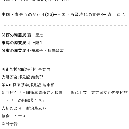
中国・青瓷ものがたり(23)─三国・西晋時代の青瓷4─ 森 達也
関西の陶芸展
藤 慶之
東海の陶芸展
井上隆生
関東の陶芸展
外舘和子・唐澤昌宏
美術館博物館特別行事案内
光琳茶会拝見記 編集部
第410回東茶会拝見記 編集部
新刊紹介「古陶磁真贋鑑定と鑑賞」「近代工芸 東京国立近代美術館工芸館
ー・リーの陶磁器たち」
支部だより 新潟県支部
協会ニュース
次号予告