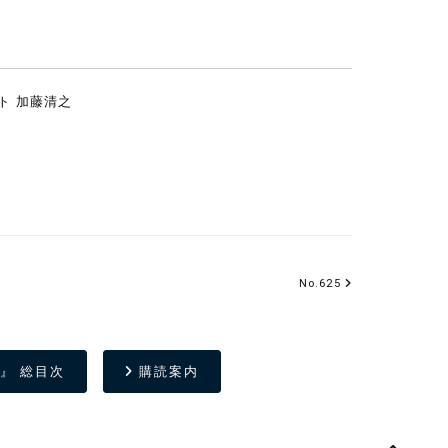
ト 加藤清之
No.625
』 総目次
購読案内