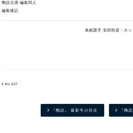
陶説点滴 編集同人
編集後記
表紙題字 安田靫彦・カッ
No.627
『陶説』 最新号の目次
『陶説