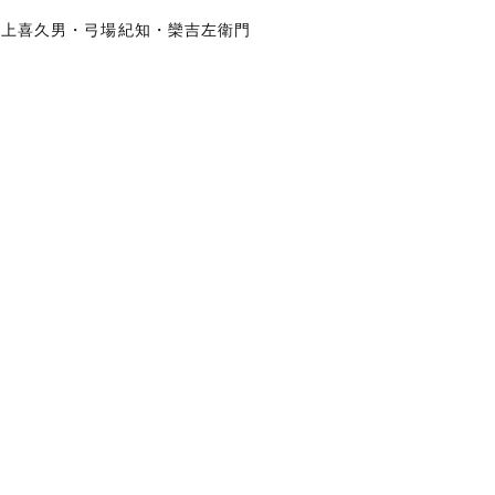
井上喜久男・弓場紀知・欒吉左衛門