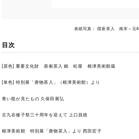
表紙写真： 擂座茶入 南宋～元
目次
[原色] 重要文化財 肩衝茶入 銘 松屋 根津美術館蔵
[単色] 特別展「唐物茶入」（根津美術館）より
青い龍が見たもの 久保田展弘
古九谷修子祭三十周年を迎えて 上口昌徳
根津美術館 特別展「唐物茶入」より 西田宏子