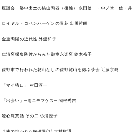
座談会 洛中出土の桃山陶器（後編） 永田信一・中ノ堂一信・
ロイヤル・コペンハーゲンの青花 出川哲朗
金重陶陽の近代性 外舘和子
仁清窯採集陶片からみた御室永楽窯 鈴木裕子
佐野市で行われた乾山なしの佐野乾山を偲ぶ茶会 近藤京嗣
「マイ猪口」 村田淳一
「出会い」─雨ニモマケズ─ 関根秀吉
澄心庵茶話 その二 杉浦澄子
兵庫で焼かれた陶磁器(1) 大村敬通