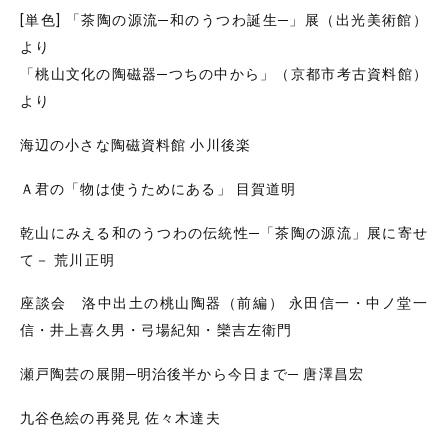
[単色] 「茶陶の源流─和のうつわ誕生─」展（出光美術館）
より
「桃山文化の陶磁器─つちの中から」（京都市考古資料館）
より
海辺の小さな陶磁資料館 小川後楽
Ａ君の「物は使うためにある」 目賀道明
乾山にみえる和のうつわの伝統性─「茶陶の源流」展に寄せ
て－ 荒川正明
座談会 洛中出土の桃山陶器（前編） 永田信一・中ノ堂一
信・井上喜久男・弓場紀知・欒吉左衛門
瀬戸陶芸の展開─明治後半から今日まで─ 唐澤昌宏
九谷色絵の再発見 佐々木達夫