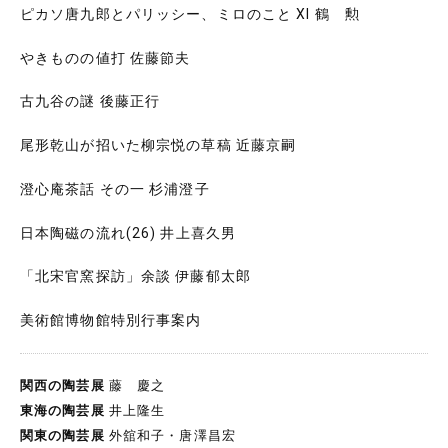
ピカソ唐九郎とパリッシー、ミロのこと XI 鶴 勲
やきものの値打 佐藤節夫
古九谷の謎 後藤正行
尾形乾山が招いた柳宗悦の草稿 近藤京嗣
澄心庵茶話 その一 杉浦澄子
日本陶磁の流れ(26) 井上喜久男
「北宋官窯探訪」余談 伊藤郁太郎
美術館博物館特別行事案内
関西の陶芸展
藤 慶之
東海の陶芸展
井上隆生
関東の陶芸展
外舘和子・唐澤昌宏