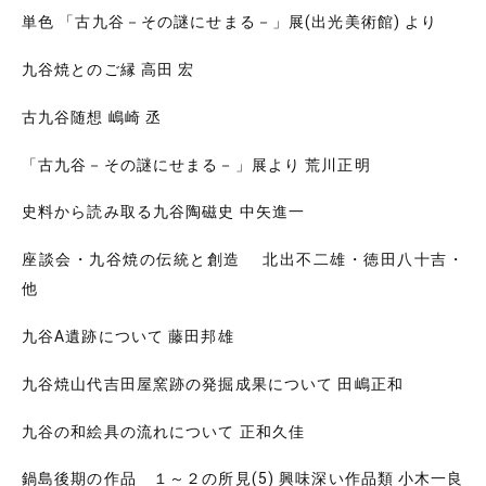
単色 「古九谷－その謎にせまる－」展(出光美術館) より
九谷焼とのご縁 高田 宏
古九谷随想 嶋崎 丞
「古九谷－その謎にせまる－」展より 荒川正明
史料から読み取る九谷陶磁史 中矢進一
座談会・九谷焼の伝統と創造 北出不二雄・徳田八十吉・
他
九谷A遺跡について 藤田邦雄
九谷焼山代吉田屋窯跡の発掘成果について 田嶋正和
九谷の和絵具の流れについて 正和久佳
鍋島後期の作品 １～２の所見(5) 興味深い作品類 小木一良