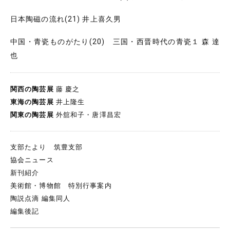
日本陶磁の流れ(21) 井上喜久男
中国・青瓷ものがたり(20) 三国・西晋時代の青瓷１ 森 達
也
関西の陶芸展
藤 慶之
東海の陶芸展
井上隆生
関東の陶芸展
外舘和子・唐澤昌宏
支部たより 筑豊支部
協会ニュース
新刊紹介
美術館・博物館 特別行事案内
陶説点滴 編集同人
編集後記