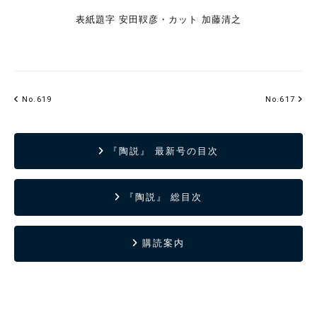
表紙題字 安田靫彦・カット 加藤清之
No.619
No.617
『陶説』 最新号の目次
『陶説』 総目次
購読案内