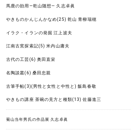
馬鹿の効用―乾山随想― 久志卓眞
やきものかんじんかなめ(25) 乾山 青柳瑞穂
イラク・イランの発掘 江上波夫
江南古窯探索記(5) 米内山庸夫
古代の工芸(6) 奥田直栄
名陶談叢(6) 桑田忠親
古筆手帖(3)(男性と女性と中性と) 飯島春敬
やきもの講座 茶碗の見方と種類(13) 佐藤進三
菊山当年男氏の作品展 久志卓眞