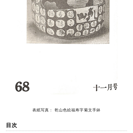
表紙写真： 乾山色絵福寿字菊文手鉢
目次