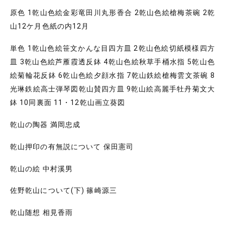
原色 1乾山色絵金彩竜田川丸形香合 2乾山色絵槍梅茶碗 2乾
山12ケ月色紙の内12月
単色 1乾山色絵笹文かんな目四方皿 2乾山色絵切紙模様四方
皿 3乾山色絵芦雁霞透反鉢 4乾山色絵秋草手桶水指 5乾山色
絵菊輪花反鉢 6乾山色絵夕顔水指 7乾山鉄絵槍梅雲文茶碗 8
光琳鉄絵高士弾琴図乾山賛四方皿 9乾山絵高麗手牡丹菊文大
鉢 10同裏面 11・12乾山画立葵図
乾山の陶器 満岡忠成
乾山押印の有無説について 保田憲司
乾山の絵 中村溪男
佐野乾山について(下) 篠崎源三
乾山随想 相見香雨