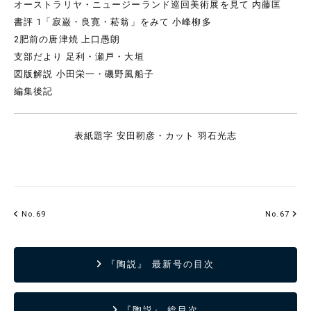
オーストラリヤ・ニュージーランド巡回美術展を見て 内藤匡
書評 1「寂巌・良寛・菘翁」をみて 小峰柳多
2肥前の唐津焼 上口愚朗
支部だより 足利・瀬戸・大垣
図版解説 小田栄一・磯野風船子
編集後記
表紙題字 安田靭彦・カット 羽石光志
No.69
No.67
『陶説』 最新号の目次
『陶説』 総目次