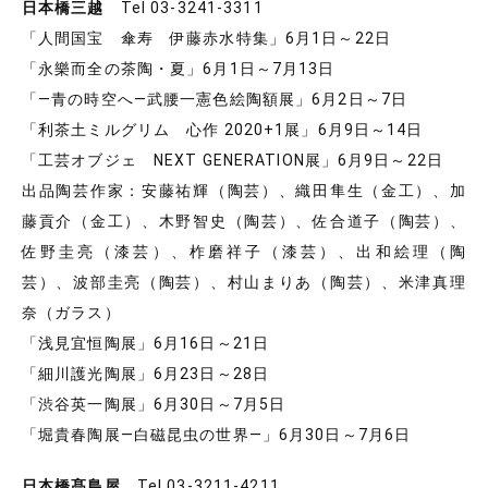
日本橋三越
Tel 03-3241-3311
「人間国宝 傘寿 伊藤赤水特集」6月1日～22日
「永樂而全の茶陶・夏」6月1日～7月13日
「―青の時空へ―武腰一憲色絵陶額展」6月2日～7日
「利茶土ミルグリム 心作 2020+1展」6月9日～14日
「工芸オブジェ NEXT GENERATION展」6月9日～22日
出品陶芸作家：安藤祐輝（陶芸）、織田隼生（金工）、加
藤貢介（金工）、木野智史（陶芸）、佐合道子（陶芸）、
佐野圭亮（漆芸）、柞磨祥子（漆芸）、出和絵理（陶
芸）、波部圭亮（陶芸）、村山まりあ（陶芸）、米津真理
奈（ガラス）
「浅見宜恒陶展」6月16日～21日
「細川護光陶展」6月23日～28日
「渋谷英一陶展」6月30日～7月5日
「堀貴春陶展―白磁昆虫の世界―」6月30日～7月6日
日本橋髙島屋
Tel 03-3211-4211