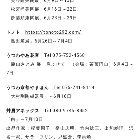
「奥谷隆央陶展」6月9日～15日
「松宮尚美陶展」6月16日～22日
「伊藤順康陶展」6月23日～29日
トノト
https://tonoto292.com/
「島田篤展」6月26日～7月4日
うつわやあ花音
Tel 075-752-4560
「脇山さとみ 展 肩よせて」（会場：茶菓円山）6月4日～
7日
うつわ京都やまほん
Tel 075-741-8114
「大村剛陶磁器展」～6月16日
艸居アネックス
Tel 080-9745-8452
「白」～7月10日
出品作家：稲葉周子、桑山忠明、竹内紘三、出和絵理、浜
名一憲、サラ・フリン、尹煕倉、李禹煥