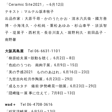
「Ceramic Site2021」～6月12日
テキスト：マルテル坂本牧子
出品作家：大原千尋・かのうたかお・清水六兵衞・國方善
博・小海滝久・小松純・重松あゆみ・杉山泰平・須浜智
子・堤展子・西村充・長谷川直人・堀野利久・前田晶子・
南野馨
大阪髙島屋
Tel 06-6631-1101
「柳原睦夫展―鼓動を聴く」6月2日～8日
「色絵のうつわ 南絢子展」6月9日～15日
「美の予感2021 もののあはれ」6月16日～23日
「九世吉向松月作陶展」6月23日～29日
「成るカタチ 備前 伊勢﨑晃一朗展」6月23日～29日
「隠﨑隆一展 事に仕えて」7月8日～13日
wad＋
Tel 06-4708-3616
「稲富淳輔展」6月5日～13日