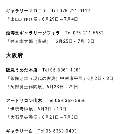
ギャラリーマロニエ
Tel 075-221-0117
「出口ふゆひ展」6月29日～7月4日
延寿堂ギャラリーソフォラ
Tel 075-211-5552
「井倉幸太郎（青磁）」6月25日～7月13日
大阪府
阪急うめだ本店
Tel 06-6361-1381
「茶陶と書（現代の古典）中村康平展」6月2日～8日
「阿部眞士作陶展」6月23日～29日
アートサロン山木
Tel 06-6363-5866
「伊勢﨑紳展」6月3日～13日
「大石早矢香展」6月21日～7月3日
ギャラリー白
Tel 06-6363-0493