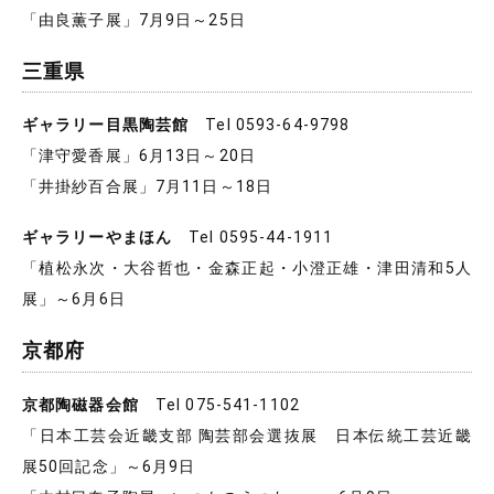
「由良薫子展」7月9日～25日
三重県
ギャラリー目黒陶芸館
Tel 0593-64-9798
「津守愛香展」6月13日～20日
「井掛紗百合展」7月11日～18日
ギャラリーやまほん
Tel 0595-44-1911
「植松永次・大谷哲也・金森正起・小澄正雄・津田清和5人
展」～6月6日
京都府
京都陶磁器会館
Tel 075-541-1102
「日本工芸会近畿支部 陶芸部会選抜展 日本伝統工芸近畿
展50回記念」～6月9日