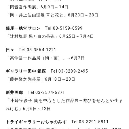
「岡晋吾作陶展」6月9日～14日
「陶・井上佳由理展 草と花と」6月23日～28日
銀座一穂堂サロン
Tel 03-5159-0599
「辻村塊展 黒と白の茶碗」6月25日～7月4日
日々
Tel 03-3564-1221
「高仲健一作品展（陶・画）」～6月2日
ギャラリー田中 銀座
Tel 03-3289-2495
「藤井隆之陶芸展」6月18日～23日
新井画廊
Tel 03-3574-6771
「小崎宇多子 陶を中心とした作品展―遊びをせんとや生ま
れけむ」6月6日～12日
トライギャラリーおちゃのみず
Tel 03-3291-5811