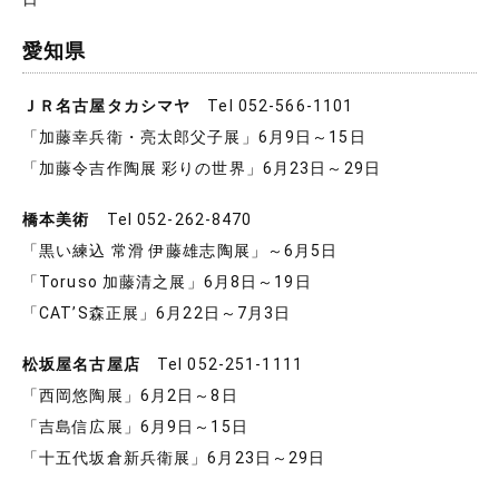
愛知県
ＪＲ名古屋タカシマヤ
Tel 052-566-1101
「加藤幸兵衛・亮太郎父子展」6月9日～15日
「加藤令吉作陶展 彩りの世界」6月23日～29日
橋本美術
Tel 052-262-8470
「黒い練込 常滑 伊藤雄志陶展」～6月5日
「Toruso 加藤清之展」6月8日～19日
「CAT’S森正展」6月22日～7月3日
松坂屋名古屋店
Tel 052-251-1111
「西岡悠陶展」6月2日～8日
「吉島信広展」6月9日～15日
「十五代坂倉新兵衛展」6月23日～29日