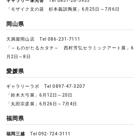
ギャラリー栄光舎
Tel 0857-26-5935
「モザイク文の器 杉本義訓陶展」6月25日～7月6日
岡山県
天満屋岡山店 Tel 086-231-7111
「～ものがたるカタチ～ 西村芳弘セラミックアート展」6
月2日～8日
愛媛県
ギャラリーラボ Tel 0897-47-3207
「鈴木大弓展」6月12日～20日
「丸田宗彦展」6月26日～7月4日
福岡県
福岡三越
Tel 092-724-3111