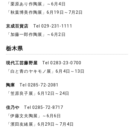
「栗原あり作陶展」～6月4日
「秋葉博美作陶展」6月19日～7月2日
京成百貨店
Tel 029-231-1111
「加藤一郎作陶展」～6月2日
栃木県
現代工芸藤野屋
Tel 0283-23-0700
「白と青のヤキモノ展」6月4日～13日
陶庫
Tel 0285-72-2081
「笠原良子展」6月12日～24日
佳乃や
Tel 0285-72-8717
「伊藤文夫陶展」～6月6日
「濱田友緒展」6月29日～7月4日