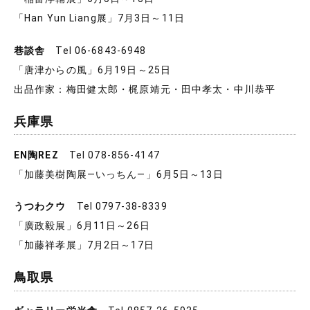
「Han Yun Liang展」7月3日～11日
巷談舎
Tel 06-6843-6948
「唐津からの風」6月19日～25日
出品作家：梅田健太郎・梶原靖元・田中孝太・中川恭平
兵庫県
EN陶REZ
Tel 078-856-4147
「加藤美樹陶展―いっちん―」6月5日～13日
うつわクウ
Tel 0797-38-8339
「廣政毅展」6月11日～26日
「加藤祥孝展」7月2日～17日
鳥取県