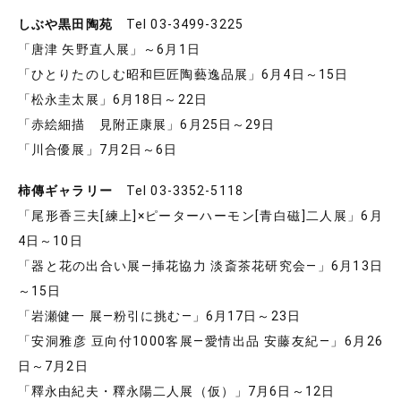
しぶや黒田陶苑
Tel 03-3499-3225
「唐津 矢野直人展」～6月1日
「ひとりたのしむ昭和巨匠陶藝逸品展」6月4日～15日
「松永圭太展」6月18日～22日
「赤絵細描 見附正康展」6月25日～29日
「川合優展」7月2日～6日
柿傳ギャラリー
Tel 03-3352-5118
「尾形香三夫[練上]×ピーターハーモン[青白磁]二人展」6月
4日～10日
「器と花の出合い展―挿花協力 淡斎茶花研究会―」6月13日
～15日
「岩瀬健一 展―粉引に挑む―」6月17日～23日
「安洞雅彦 豆向付1000客展―愛情出品 安藤友紀―」6月26
日～7月2日
「釋永由紀夫・釋永陽二人展（仮）」7月6日～12日