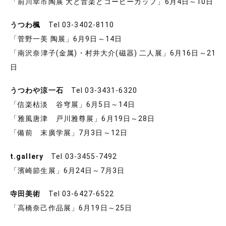
「前川幸市陶展 犬と音楽とコーヒーカップ」6月4日～10日
うつわ楓
Tel 03-3402-8110
「菅野一美 陶展」6月9日～14日
「南沢奈津子(金属)・村井大介(磁器) 二人展」6月16日～21
日
うつわや涼一石
Tel 03-3431-6320
「信楽枯淡 谷穹展」6月5日～14日
「雅風唐津 戸川雅尊展」6月19日～28日
「備前 末廣学展」7月3日～12日
t.gallery
Tel 03-3455-7492
「濱崎節生展」6月24日～7月3日
寺田美術
Tel 03-6427-6522
「高橋奈己作品展」6月19日～25日