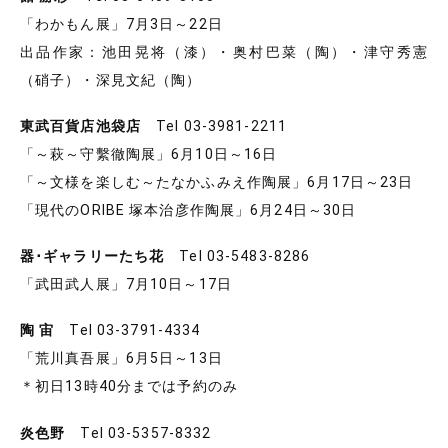
「わかもん展」7月3日～22日
出品作家：池田晃将（漆）・奥村巴菜（陶）・津守秀憲
（硝子）・深見文紀（陶）
東武百貨店池袋店
Tel 03-3981-2211
「～萩～守繫徹陶展」6月10日～16日
「～文様を楽しむ～たなかふみえ作陶展」6月17日～23日
「現代のORIBE 塚本治彦作陶展」6月24日～30日
器･ギャラリーたち花
Tel 03-5483-8286
「武田武人展」7月10日～17日
陶 宙
Tel 03-3791-4334
「荒川真吾展」6月5日～13日
＊初日13時40分までは予約のみ
炎色野
Tel 03-5357-8332