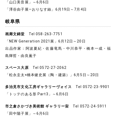
「山口美音展」～6月6日
「澤谷由子展―おりなす絲」6月19日～7月4日
岐阜県
画廊文錦堂
Tel 058-263-7751
「NEW Generation 2021展」6月12日～20日
出品作家：阿波夏紀・佐藤竜馬・中川恭平・橋本一成・福
島輝哲・由良薫子
スペース大原
Tel 0572-27-2062
「松永圭太×橋本健史展（陶・建築）」6月5日～20日
多治見市文化工房ギャラリーヴォイス
Tel 0572-23-9901
「トッテのある形 Part3」～6月6日
市之倉さかづき美術館 ギャラリー宙
Tel 0572-24-5911
「田中陽子展」～6月6日