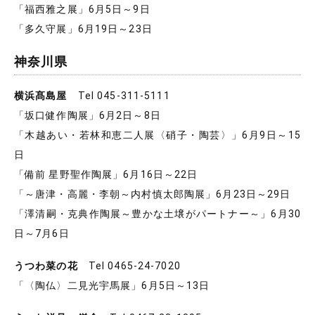
「福西雅之展」6月5日～9日
「多久守展」6月19日～23日
神奈川県
横浜髙島屋
Tel 045-311-5111
「坂口健作陶展」6月2日～8日
「木越あい・若林和恵二人展〈硝子・陶芸〉」6月9日～15
日
「備前 星野聖作陶展」6月16日～22日
「～唐津・高麗・李朝～内村慎太郎陶展」6月23日～29日
「澤清嗣・克典作陶展～豊かな土壌がパートナー～」6月30
日～7月6日
うつわ菜の花
Tel 0465-24-7020
「〈陶仏〉二見光宇馬展」6月5日～13日