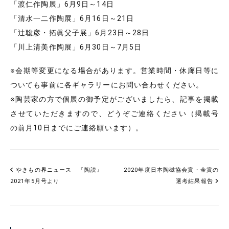
「渡仁作陶展」6月9日～14日
「清水一二作陶展」6月16日～21日
「辻聡彦・拓眞父子展」6月23日～28日
「川上清美作陶展」6月30日～7月5日
※会期等変更になる場合があります。営業時間・休廊日等に
ついても事前に各ギャラリーにお問い合わせください。
※陶芸家の方で個展の御予定がございましたら、記事を掲載
させていただきますので、どうぞご連絡ください（掲載号
の前月10日までにご連絡願います）。
やきもの界ニュース 『陶説』
2020年度日本陶磁協会賞・金賞の
2021年5月号より
選考結果報告