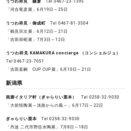
うつわ祥見 鎌倉
Tel 0467-23-1395
「河合竜彦展」6月19日～25日
うつわ祥見・御成町
Tel 0467-81-3504
「鶴見宗次展」6月12日～21日
「吉田崇昭展」7月3日～12日
うつわ祥見 KAMAKURA concierge （コンシェルジュ）
Tel 0467-23-7051
「吉田直嗣 CUP CUP展」6月10日～21日
新潟県
画廊イタリア軒（ぎゃらりい栗本）
Tel 0258-32-9030
「大前悟陶展～淡路からの風～」6月17日～22日
ぎゃらりい栗本
Tel 0258-32-9030
「丹波 二代市野信水陶展」7月8日～18日