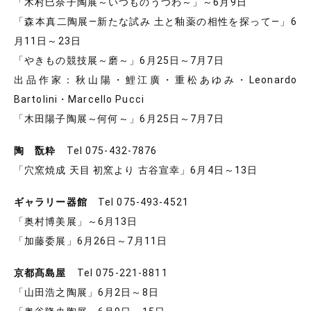
「木村巳奈子陶展～いつものうつわ～」～6月9日
「森本真二陶展―新たな試み 土と釉薬の相性を探って―」6
月11日～23日
「やきもの競技展～磨～」6月25日～7月7日
出品作家：秋山陽・鯉江廣・重松あゆみ・Leonardo
Bartolini・Marcello Pucci
「木田陽子陶展～何何～」6月25日～7月7日
陶 翫粋
Tel 075-432-7876
「穴窯焼成 天目 初窯より 古谷宣幸」6月4日～13日
ギャラリー器館
Tel 075-493-4521
「奥村博美展」～6月13日
「加藤委展」6月26日～7月11日
京都髙島屋
Tel 075-221-8811
「山田浩之陶展」6月2日～8日