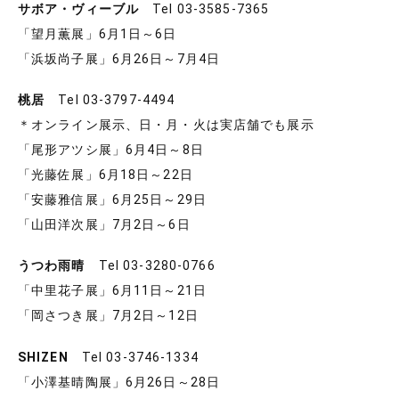
サボア・ヴィーブル
Tel 03-3585-7365
「望月薫展」6月1日～6日
「浜坂尚子展」6月26日～7月4日
桃居
Tel 03-3797-4494
＊オンライン展示、日・月・火は実店舗でも展示
「尾形アツシ展」6月4日～8日
「光藤佐展」6月18日～22日
「安藤雅信展」6月25日～29日
「山田洋次展」7月2日～6日
うつわ雨晴
Tel 03-3280-0766
「中里花子展」6月11日～21日
「岡さつき展」7月2日～12日
SHIZEN
Tel 03-3746-1334
「小澤基晴陶展」6月26日～28日