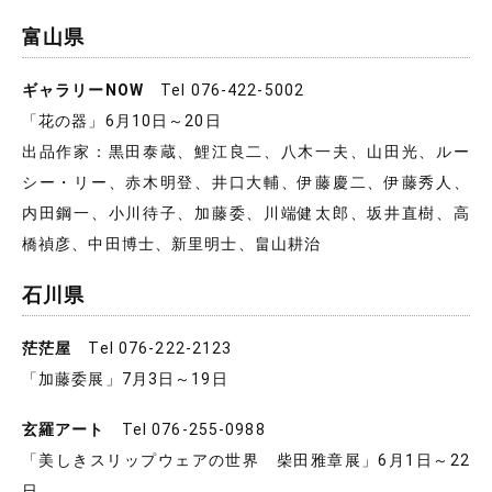
富山県
ギャラリーNOW
Tel 076-422-5002
「花の器」6月10日～20日
出品作家：黒田泰蔵、鯉江良二、八木一夫、山田光、ルー
シー・リー、赤木明登、井口大輔、伊藤慶二、伊藤秀人、
内田鋼一、小川待子、加藤委、川端健太郎、坂井直樹、高
橋禎彦、中田博士、新里明士、畠山耕治
石川県
茫茫屋
Tel 076-222-2123
「加藤委展」7月3日～19日
玄羅アート
Tel 076-255-0988
「美しきスリップウェアの世界 柴田雅章展」6月1日～22
日