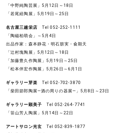
「中野純陶芸展」5月12日～18日
「若尾経陶展」5月19日～25日
名古屋三越栄店
Tel 052-252-1111
「陶磁柏萌会」～5月4日
出品作家：森本静花・明石朋実・兪期天
「辻村塊陶展」5月12日～18日
「加藤豊久作陶展」5月19日～25日
「松本伴宏作陶展」5月26日～6月1日
ギャラリー芽楽
Tel 052-702-3870
「柴田節郎陶展―酒の周りの器展―」5月8日～23日
ギャラリー顕美子
Tel 052-264-7741
「笹山芳人陶展」5月14日～22日
アートサロン光玄
Tel 052-839-1877