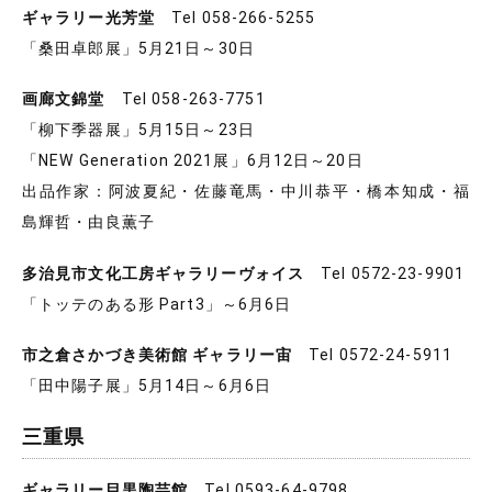
ギャラリー光芳堂
Tel 058-266-5255
「桑田卓郎展」5月21日～30日
画廊文錦堂
Tel 058-263-7751
「柳下季器展」5月15日～23日
「NEW Generation 2021展」6月12日～20日
出品作家：阿波夏紀・佐藤竜馬・中川恭平・橋本知成・福
島輝哲・由良薫子
多治見市文化工房ギャラリーヴォイス
Tel 0572-23-9901
「トッテのある形 Part3」～6月6日
市之倉さかづき美術館 ギャラリー宙
Tel 0572-24-5911
「田中陽子展」5月14日～6月6日
三重県
ギャラリー目黒陶芸館
Tel 0593-64-9798