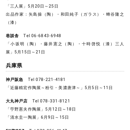
「三人展」5月20日～25日
出品作家：矢島操（陶）・和田純子（ガラス）・蜂谷隆之
（漆）
巷談舎
Tel 06-6843-6948
「小坂明（陶）・藤井憲之（陶）・十時啓悦（漆）三人
展」5月15日～21日
兵庫県
神戸阪急
Tel 078-221-4181
「近藤精宏作陶展～粉引・美濃唐津～」5月5日～11日
大丸神戸店
Tel 078-331-8121
「苧野憲夫作陶展」5月12日～18日
「清水圭一陶展」6月9日～15日