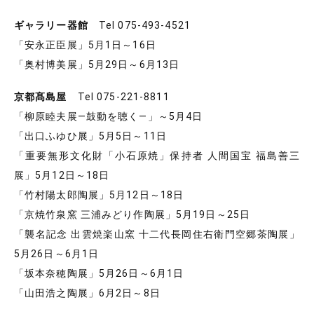
ギャラリー器館
Tel 075-493-4521
「安永正臣展」5月1日～16日
「奥村博美展」5月29日～6月13日
京都髙島屋
Tel 075-221-8811
「柳原睦夫展―鼓動を聴く―」～5月4日
「出口ふゆひ展」5月5日～11日
「重要無形文化財「小石原焼」保持者 人間国宝 福島善三
展」5月12日～18日
「竹村陽太郎陶展」5月12日～18日
「京焼竹泉窯 三浦みどり作陶展」5月19日～25日
「襲名記念 出雲焼楽山窯 十二代長岡住右衛門空郷茶陶展」
5月26日～6月1日
「坂本奈穂陶展」5月26日～6月1日
「山田浩之陶展」6月2日～8日