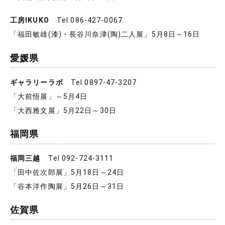
工房IKUKO
Tel 086-427-0067
「福田敏雄(漆)・長谷川奈津(陶)二人展」5月8日～16日
愛媛県
ギャラリーラボ
Tel 0897-47-3207
「大前悟展」～5月4日
「大西雅文展」5月22日～30日
福岡県
福岡三越
Tel 092-724-3111
「田中佐次郎展」5月18日～24日
「谷本洋作陶展」5月26日～31日
佐賀県