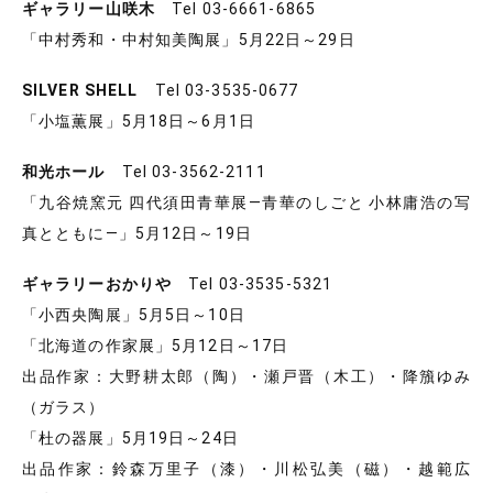
ギャラリー山咲木
Tel 03-6661-6865
「中村秀和・中村知美陶展」5月22日～29日
SILVER SHELL
Tel 03-3535-0677
「小塩薫展」5月18日～6月1日
和光ホール
Tel 03-3562-2111
「九谷焼窯元 四代須田青華展―青華のしごと 小林庸浩の写
真とともに―」5月12日～19日
ギャラリーおかりや
Tel 03-3535-5321
「小西央陶展」5月5日～10日
「北海道の作家展」5月12日～17日
出品作家：大野耕太郎（陶）・瀬戸晋（木工）・降籏ゆみ
（ガラス）
「杜の器展」5月19日～24日
出品作家：鈴森万里子（漆）・川松弘美（磁）・越範広