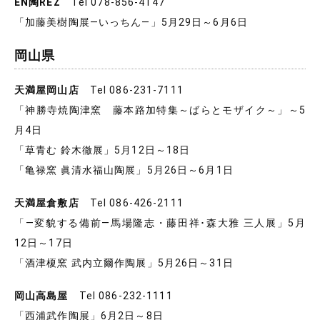
EN陶REZ
Tel 078-856-4147
「加藤美樹陶展―いっちん―」5月29日～6月6日
岡山県
天満屋岡山店
Tel 086-231-7111
「神勝寺焼陶津窯 藤本路加特集～ばらとモザイク～」～5
月4日
「草青む 鈴木徹展」5月12日～18日
「亀禄窯 眞清水福山陶展」5月26日～6月1日
天満屋倉敷店
Tel 086-426-2111
「―変貌する備前―馬場隆志・藤田祥･森大雅 三人展」5月
12日～17日
「酒津榎窯 武内立爾作陶展」5月26日～31日
岡山高島屋
Tel 086-232-1111
「西浦武作陶展」6月2日～8日