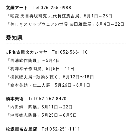
玄羅アート
Tel 076-255-0988
「曜変 天目再現研究 九代長江惣吉展」5月1日～25日
「美しきスリップウェアの世界 柴田雅章展」6月4日～22日
愛知県
JR名古屋タカシマヤ
Tel 052-566-1101
「西浦武作陶展」～5月4日
「梅澤幸子作陶展」5月5日～11日
「柳原睦夫展―鼓動を聴く」5月12日〜18日
「森本英助・仁二人展」5月26日～6月1日
橋本美術
Tel 052-262-8470
「内田鋼一陶展」5月11日～22日
「伊藤雄志陶展」5月25日～6月5日
松坂屋名古屋店
Tel 052-251-1111