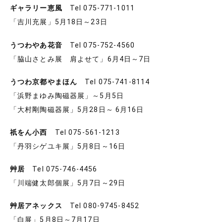
ギャラリー恵風
Tel 075-771-1011
「吉川充展」5月18日～23日
うつわやあ花音
Tel 075-752-4560
「脇山さとみ展 肩よせて」6月4日～7日
うつわ京都やまほん
Tel 075-741-8114
「浜野まゆみ陶磁器展」～5月5日
「大村剛陶磁器展」5月28日～ 6月16日
祇をん小西
Tel 075-561-1213
「丹羽シゲユキ展」5月8日～16日
艸居
Tel 075-746-4456
「川端健太郎個展」5月7日～29日
艸居アネックス
Tel 080-9745-8452
「白展」5月8日～7月17日