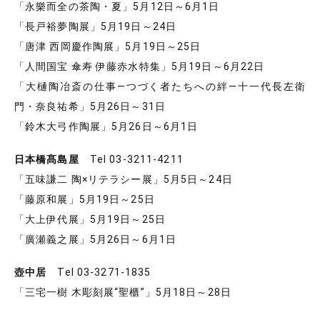
「永樂而全の茶陶・夏」5月12日～6月1日
「長戸裕夢陶展」5月19日～24日
「唐津 西岡慶作陶展」5月19日～25日
「人間国宝 傘寿 伊藤赤水特集」5月19日～6月22日
「大樋陶冶斎の仕事―つづく者たちへの絆―十一代長左衛
門・奈良祐希」5月26日～31日
「鈴木大弓作陶展」5月26日～6月1日
日本橋髙島屋
Tel 03-3211-4211
「五味謙二 陶×リテラシー展」5月5日～24日
「藤原和展」5月19日～25日
「大上伊代展」5月19日～25日
「廣瀬義之展」5月26日～6月1日
壺中居
Tel 03-3271-1835
「三宅一樹 木彫刻展“聖櫃”」5月18日～28日