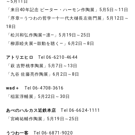
～5月11日
「来日40年記念 ピーター・ハーモン作陶展」5月5日～11日
「序章―うつわの哲学―十一代大樋長左衛門展」5月12日～
18日
「松川和弘作陶展―凛―」5月19日～25日
「柳原睦夫展―鼓動を聴く―」6月2日～8日
アトリエヒロ
Tel 06-6210-4644
「萩 吉野桃李陶展」5月7日～13日
「九谷 佐藤亮作陶展」6月2日～8日
wad＋
Tel 06-4708-3616
「稲富淳輔展」5月22日～30日
あべのハルカス近鉄本店
Tel 06-6624-1111
「宮崎祐輔作陶展」5月19日～25日
うつわ一客
Tel 06-6871-9020