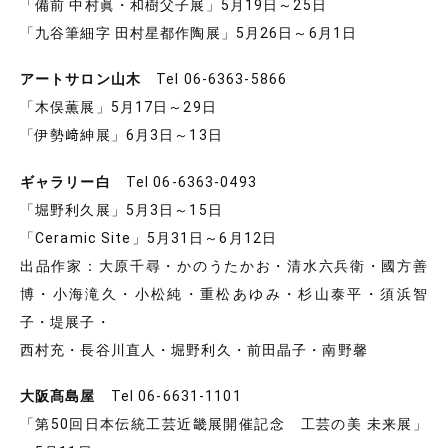
「備前 中村眞・和樹父子展」5月19日～25日
「九谷筆細字 田村星都作陶展」5月26日～6月1日
アートサロン山木
Tel 06-6363-5866
「木俣薫展」5月17日～29日
「伊勢﨑紳展」6月3日～13日
ギャラリー白
Tel 06-6363-0493
「堀野利久展」5月3日～15日
「Ceramic Site」5月31日～6月12日
出品作家：大原千尋・かのうたかお・清水六兵衛・國方善
博・小海滝久・小松純・重松あゆみ・杉山泰平・須浜智
子・堤展子・
西村充・長谷川直人・堀野利久・前田晶子・南野馨
大阪髙島屋
Tel 06-6631-1101
「第50回日本伝統工芸近畿展開催記念 工芸の美 未来展」