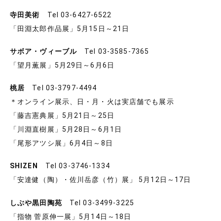
寺田美術
Tel 03-6427-6522
「田淵太郎作品展」5月15日～21日
サボア・ヴィーブル
Tel 03-3585-7365
「望月薫展」5月29日～6月6日
桃居
Tel 03-3797-4494
＊オンライン展示、日・月・火は実店舗でも展示
「藤吉憲典展」5月21日～25日
「川淵直樹展」5月28日～6月1日
「尾形アツシ展」6月4日～8日
SHIZEN
Tel 03-3746-1334
「安達健（陶）・佐川岳彦（竹）展」 5月12日～17日
しぶや黒田陶苑
Tel 03-3499-3225
「指物 菅原伸一展」5月14日～18日