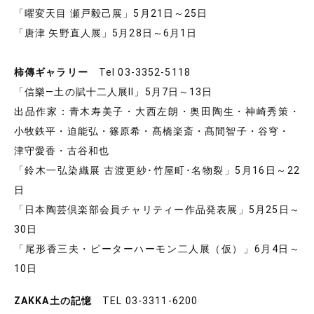
「曜変天目 瀬戸毅己展」5月21日～25日
「唐津 矢野直人展」5月28日～6月1日
柿傳ギャラリー
Tel 03-3352-5118
「信樂―土の賦十二人展Ⅱ」5月7日～13日
出品作家：青木寿美子・大西左朗・奥田陶生・神崎秀策・
小牧鉄平・迫能弘・篠原希・髙橋楽斎・髙間智子・谷穹・
津守愛香・古谷和也
「鈴木一弘染織展 古渡更紗･竹屋町･名物裂」5月16日～22
日
「日本陶芸倶楽部会員チャリティー作品発表展」5月25日～
30日
「尾形香三夫・ピーターハーモン二人展（仮）」6月4日～
10日
ZAKKA土の記憶
TEL 03-3311-6200