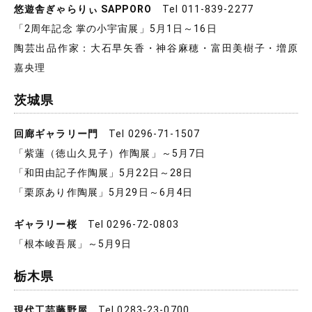
悠遊舎ぎゃらりぃ SAPPORO
Tel 011-839-2277
「2周年記念 掌の小宇宙展」5月1日～16日
陶芸出品作家：大石早矢香・神谷麻穂・富田美樹子・増原
嘉央理
茨城県
回廊ギャラリー門
Tel 0296-71-1507
「紫蓮（徳山久見子）作陶展」～5月7日
「和田由記子作陶展」5月22日～28日
「栗原あり作陶展」5月29日～6月4日
ギャラリー桜
Tel 0296-72-0803
「根本峻吾展」～5月9日
栃木県
現代工芸藤野屋
Tel 0283-23-0700