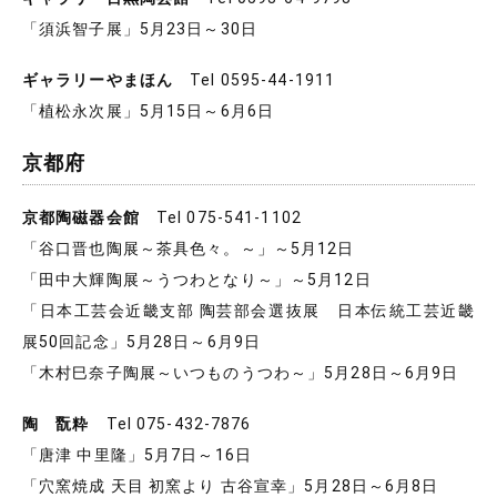
「須浜智子展」5月23日～30日
ギャラリーやまほん
Tel 0595-44-1911
「植松永次展」5月15日～6月6日
京都府
京都陶磁器会館
Tel 075-541-1102
「谷口晋也陶展～茶具色々。～」～5月12日
「田中大輝陶展～うつわとなり～」～5月12日
「日本工芸会近畿支部 陶芸部会選抜展 日本伝統工芸近畿
展50回記念」5月28日～6月9日
「木村巳奈子陶展～いつものうつわ～」5月28日～6月9日
陶 翫粋
Tel 075-432-7876
「唐津 中里隆」5月7日～16日
「穴窯焼成 天目 初窯より 古谷宣幸」5月28日～6月8日