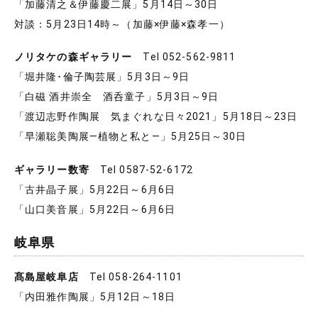
「加藤清之＆伊藤慶二展」5月14日～30日
対談：5月23日14時～（加藤×伊藤×森孝一）
ノリタケの森ギャラリー
Tel 052-562-9811
「堀井隆･倫子陶芸展」5月3日～9日
「白磁 酒井崇全 酒呑童子」5月3日～9日
「渡辺志野作陶展 気まぐれな日々2021」5月18日～23日
「早瀬聡美陶展―植物と私と―」5月25日～30日
ギャラリー数寄
Tel 0587-52-6172
「古井晶子展」5月22日～6月6日
「山口美音展」5月22日～6月6日
岐阜県
髙島屋岐阜店
Tel 058-264-1101
「内田雅作陶展」5月12日～18日