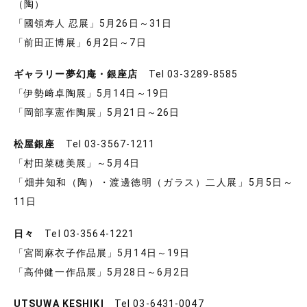
（陶）
「國領寿人 忍展」5月26日～31日
「前田正博展」6月2日～7日
ギャラリー夢幻庵・銀座店
Tel 03-3289-8585
「伊勢﨑卓陶展」5月14日～19日
「岡部享憲作陶展」5月21日～26日
松屋銀座
Tel 03-3567-1211
「村田菜穂美展」～5月4日
「畑井知和（陶）・渡邊徳明（ガラス）二人展」5月5日～
11日
日々
Tel 03-3564-1221
「宮岡麻衣子作品展」5月14日～19日
「高仲健一作品展」5月28日～6月2日
UTSUWA KESHIKI
Tel 03-6431-0047