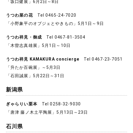
「坂口健展」6月2日～8日
うつわ菜の花
Tel 0465-24-7020
「小野象平のオブジェとやきもの」5月1日～9日
うつわ祥見・御成
Tel 0467-81-3504
「木曽志真雄展」5月1日～10日
うつわ祥見 KAMAKURA concierge
Tel 0467-23-7051
「升たか百碗展」～5月3日
「石田誠展」5月22日～31日
新潟県
ぎゃらりい栗本
Tel 0258-32-9030
「唐津 藤ノ木土平陶展」5月13日～23日
石川県