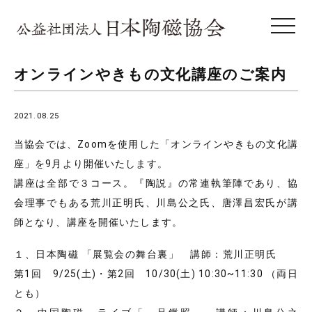
toggle 
オンラインやきもの文化講座のご案内
2021.08.25
当協会では、Zoomを使用した「オンラインやきもの文化講
座」を9月より開催いたします。
講座は全部で３コース。『陶説』の常連執筆陣であり、協
会理事でもある荒川正明氏、川島公之氏、唐澤昌宏氏が講
師となり、講座を開催いたします。
１、日本陶磁 「展覧会の舞台裏」 講師：荒川正明氏
第1回 9/25(土)・第2回 10/30(土) 10:30~11:30 （両日
とも）