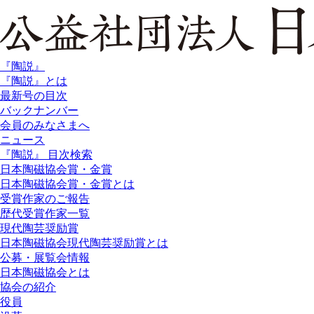
『陶説』
『陶説』とは
最新号の目次
バックナンバー
会員のみなさまへ
ニュース
『陶説』 目次検索
日本陶磁協会賞・金賞
日本陶磁協会賞・金賞とは
受賞作家のご報告
歴代受賞作家一覧
現代陶芸奨励賞
日本陶磁協会現代陶芸奨励賞とは
公募・展覧会情報
日本陶磁協会とは
協会の紹介
役員