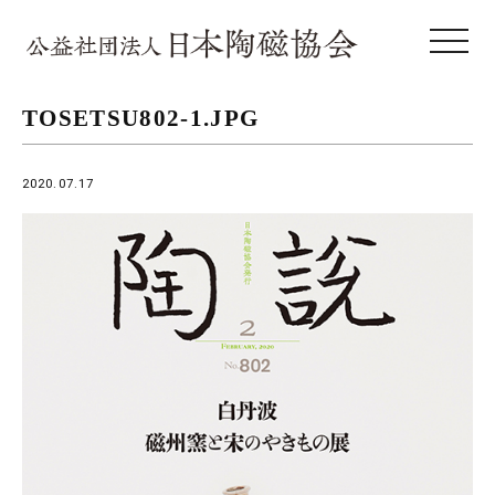
toggle 
TOSETSU802-1.JPG
2020.07.17