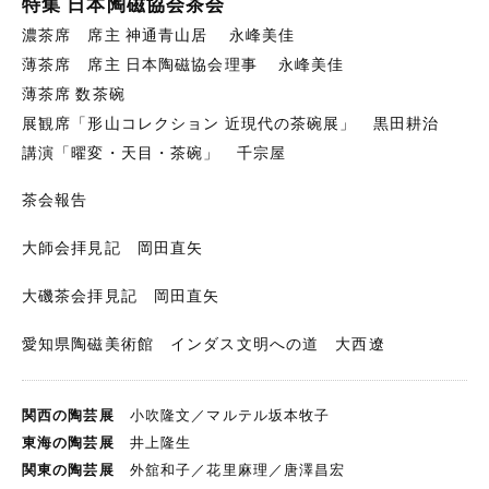
特集 日本陶磁協会茶会
濃茶席 席主 神通青山居 永峰美佳
薄茶席 席主 日本陶磁協会理事 永峰美佳
薄茶席 数茶碗
展観席「形山コレクション 近現代の茶碗展」 黒田耕治
講演「曜変・天目・茶碗」 千宗屋
茶会報告
大師会拝見記 岡田直矢
大磯茶会拝見記 岡田直矢
愛知県陶磁美術館 インダス文明への道 大西遼
関西の陶芸展
小吹隆文／マルテル坂本牧子
東海の陶芸展
井上隆生
関東の陶芸展
外舘和子／花里麻理／唐澤昌宏