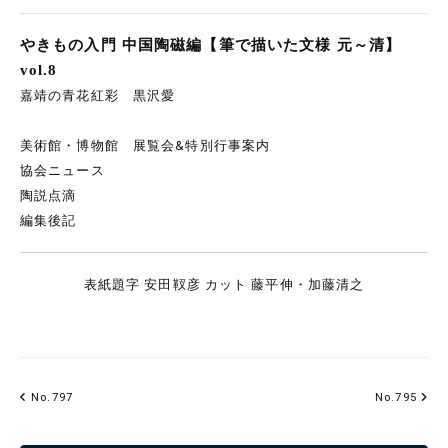
やきもの入門 中国陶磁編【筆で描いた文様 元～清】
vol.8
嘉靖の青花紅彩 黒沢愛
美術館・博物館 展覧会&特別行事案内
協会ニュース
陶説点滴
編集後記
表紙題字 安田靫彦 カット 藤平伸・加藤清之
No.797
No.795