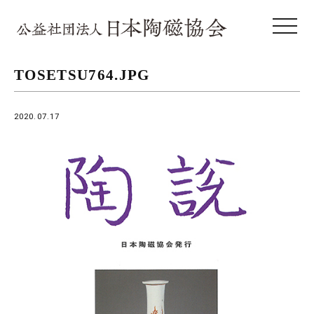
toggle 
TOSETSU764.JPG
2020.07.17