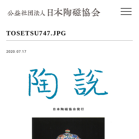
toggle 
TOSETSU747.JPG
2020.07.17