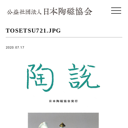
toggle 
TOSETSU721.JPG
2020.07.17