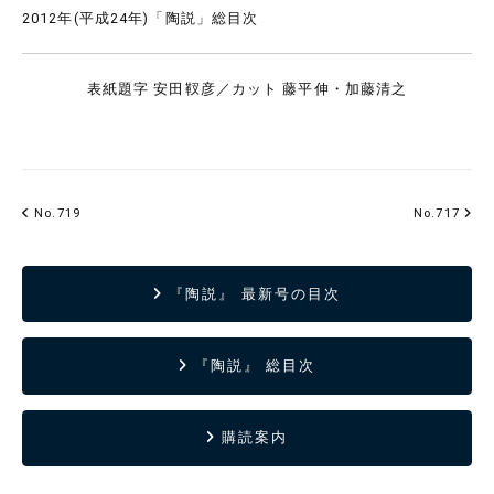
2012年(平成24年)「陶説」総目次
表紙題字 安田靫彦／カット 藤平伸・加藤清之
No.719
No.717
『陶説』 最新号の目次
『陶説』 総目次
購読案内