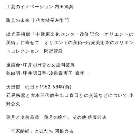
工芸のイノベーション 内田篤呉
陶芸の未来 十代大樋長左衛門
出光美術館「中近東文化センター改修記念 オリエントの
美術」に寄せて オリエントの美術─出光美術館のオリエン
トコレクション─ 岡野智彦
座談会･坪井明日香と女流陶芸展
乾由明･坪井明日香･冷泉貴実子･森孝一
天恩郷 の日々1952-68年(前)
石黒宗麿と大本三代教主出口直日との交流などについて 小
野公久
蓮月と冷泉為恭 蓮月の晩年、その他 佐藤節夫
「平家納経」と匠たち 関根秀吉