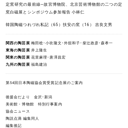
定窯研究の最前線─故宮博物院、北京芸術博物館の二つの定
窯白磁展とシンポジウム参加報告 小林仁
韓国陶磁つれづれ私記（65）扶安の窯（16） 吉良文男
関西の陶芸展
梅田稔･小吹隆文･外舘和子･柴辻政彦･森孝一
東海の陶芸展
井上隆生
関東の陶芸展
花里麻理･唐澤昌宏
九州の陶芸展
福島建治
第54回日本陶磁協会賞受賞記念展のご案内
後援会だより 金沢･新潟
美術館・博物館 特別行事案内
協会ニュース
陶説点滴 編集同人
編集後記