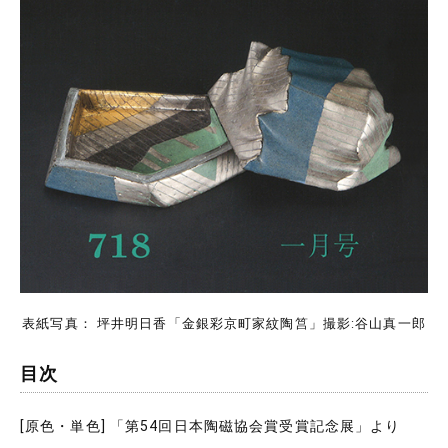
表紙写真： 坪井明日香「金銀彩京町家紋陶筥」撮影:谷山真一郎
目次
[原色・単色] 「第54回日本陶磁協会賞受賞記念展」より