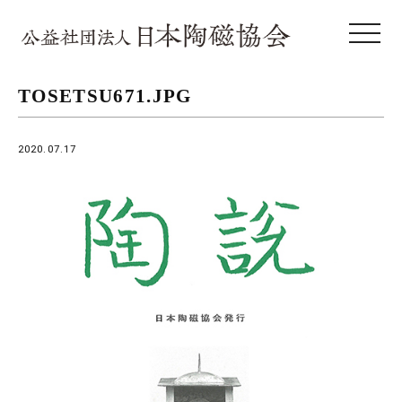
toggle 
TOSETSU671.JPG
2020.07.17