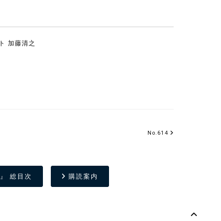
ト 加藤清之
No.614
』 総目次
購読案内