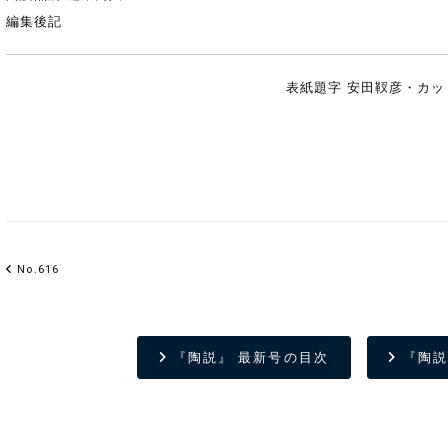
編集後記
表紙題字 安田靫彦・カッ
No.616
『陶説』 最新号の目次
『陶説