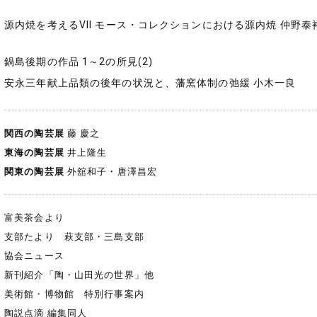
源内焼を考えるVII モース・コレクションにおける源内焼 仲野泰
鍋島後期の作品 1～2の所見(2)
安永三年献上品類の後年の状況と、藩窯体制の弛緩 小木一良
関西の陶芸展
藤 慶之
東海の陶芸展
井上隆生
関東の陶芸展
外舘和子・唐澤昌宏
富美茶会より
支部たより 萩支部・三島支部
協会ニュース
新刊紹介「陶・山田光の世界」他
美術館・博物館 特別行事案内
陶説点滴 編集同人