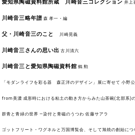
愛知県陶磁資料館所蔵 川崎音三コレクション
井上
川崎音三略年譜
森 孝一・編
父・川崎音三のこと
川崎晃義
川崎音三さんの思い出
古川清六
川崎音三と愛知県陶磁資料館
鶴 勲
「モダンライフを彩る器 森正洋のデザイン」展に寄せて 小野
from美濃 成形時における粘土の動き方からみた山茶碗(北部系)
群青と青緑の世界 ―染付と青磁のうつわ 佐藤サアラ
ゴットフリート・ワグネルと万国博覧会、そして旭焼の創始につ