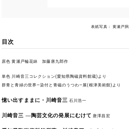
表紙写真： 黄瀬戸
目次
原色 黄瀬戸輪花鉢 加藤唐九郎作
単色 川崎音三コレクション(愛知県陶磁資料館蔵)より
群青と青緑の世界―染付と青磁のうつわ―展(根津美術館)より
憶い出すままに・川崎音三
石川浩一
川崎音三 ―陶芸文化の発展にむけて
唐澤昌宏