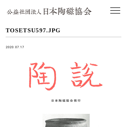
toggle 
TOSETSU597.JPG
2020.07.17