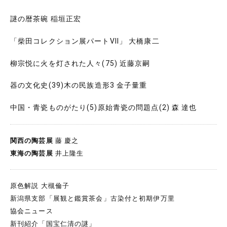
謎の暦茶碗 稲垣正宏
「柴田コレクション展パートVII」 大橋康二
柳宗悦に火を灯された人々(75) 近藤京嗣
器の文化史(39)木の民族造形3 金子量重
中国・青瓷ものがたり(5)原始青瓷の問題点(2) 森 達也
関西の陶芸展
藤 慶之
東海の陶芸展
井上隆生
原色解説 大槻倫子
新潟県支部「展観と鑑賞茶会」古染付と初期伊万里
協会ニュース
新刊紹介「国宝仁清の謎」