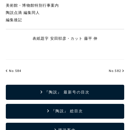
美術館・博物館特別行事案内
陶説点滴 編集同人
編集後記
表紙題字 安田靫彦・カット 藤平 伸
No.584
No.582
『陶説』 最新号の目次
『陶説』 総目次