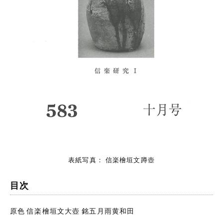
表紙写真： 信楽檜垣文蹲壺
目次
原色 信楽檜垣文大壺 銘五月雨黄和田