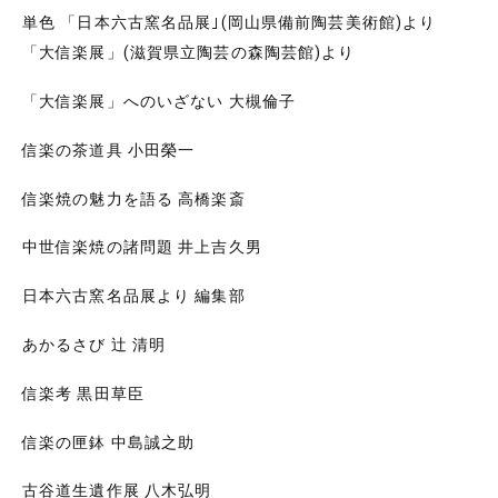
単色 「日本六古窯名品展｣(岡山県備前陶芸美術館)より
「大信楽展」(滋賀県立陶芸の森陶芸館)より
「大信楽展」へのいざない 大槻倫子
信楽の茶道具 小田榮一
信楽焼の魅力を語る 高橋楽斎
中世信楽焼の諸問題 井上吉久男
日本六古窯名品展より 編集部
あかるさび 辻 清明
信楽考 黒田草臣
信楽の匣鉢 中島誠之助
古谷道生遺作展 八木弘明