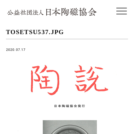
toggle 
TOSETSU537.JPG
2020.07.17