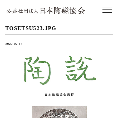
toggle 
TOSETSU523.JPG
2020.07.17