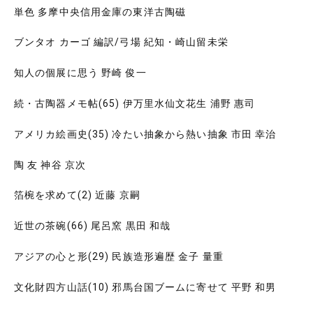
単色 多摩中央信用金庫の東洋古陶磁
ブンタオ カーゴ 編訳/弓場 紀知・崎山留未栄
知人の個展に思う 野崎 俊一
続・古陶器メモ帖(65) 伊万里水仙文花生 浦野 惠司
アメリカ絵画史(35) 冷たい抽象から熱い抽象 市田 幸治
陶 友 神谷 京次
箔椀を求めて(2) 近藤 京嗣
近世の茶碗(66) 尾呂窯 黒田 和哉
アジアの心と形(29) 民族造形遍歴 金子 量重
文化財四方山話(10) 邪馬台国ブームに寄せて 平野 和男