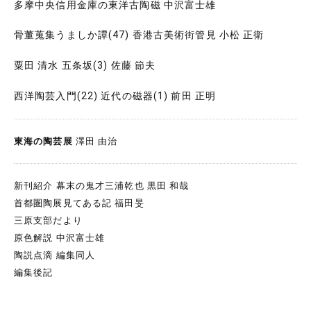
多摩中央信用金庫の東洋古陶磁 中沢富士雄
骨董蒐集うましか譚(47) 香港古美術街管見 小松 正衛
粟田 清水 五条坂(3) 佐藤 節夫
西洋陶芸入門(22) 近代の磁器(1) 前田 正明
東海の陶芸展
澤田 由治
新刊紹介 幕末の鬼才三浦乾也 黒田 和哉
首都圏陶展見てある記 福田旻
三原支部だより
原色解説 中沢富士雄
陶説点滴 編集同人
編集後記