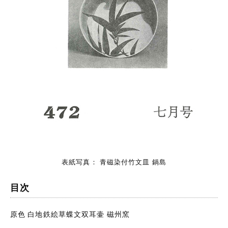
表紙写真： 青磁染付竹文皿 鍋島
目次
原色 白地鉄絵草蝶文双耳壷 磁州窯