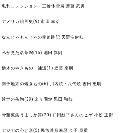
毛利コレクション・三輪休雪展 斎藤 武男
アメリカ絵画史(9) 市田 幸治
なんじゃもんじゃの壷追跡記 天野浩伊知
私が見た名茶碗(15) 池田 瓢阿
栃木のやきもの・補遺(1) 近藤 京嗣
南予地方の焼きもの(6) 川内焼・八代焼 吉田 忠明
近世の茶陶(39) 楽々園焼 黒田 和哉
骨董蒐集うましか譚(20) 戸田紋平さんのヒゲ 小松 正衛
アジアの心と形(5) 民族造形遍歴 金子 量重