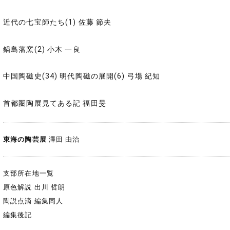
近代の七宝師たち(1) 佐藤 節夫
鍋島藩窯(2) 小木 一良
中国陶磁史(34) 明代陶磁の展開(6) 弓場 紀知
首都圏陶展見てある記 福田旻
東海の陶芸展
澤田 由治
支部所在地一覧
原色解説 出川 哲朗
陶説点滴 編集同人
編集後記