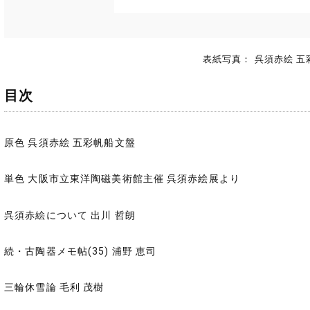
表紙写真： 呉須赤絵 
目次
原色 呉須赤絵 五彩帆船文盤
単色 大阪市立東洋陶磁美術館主催 呉須赤絵展より
呉須赤絵について 出川 哲朗
続・古陶器メモ帖(35) 浦野 恵司
三輪休雪論 毛利 茂樹