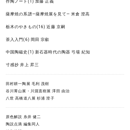
作陶ノート(1) 加藤 正義
薩摩焼の系譜―薩摩焼展を見て― 米倉 澄高
栃木のやきもの(16) 近藤 京嗣
茶入入門(6) 岡田 宗叡
中国陶磁史(1) 新石器時代の陶器 弓場 紀知
寸感抄 井上 昇三
田村耕一陶展 毛利 茂樹
谷川菁山展・川淵直樹展 澤田 由治
八世 高橋道八展 杉浦 澄子
原色解説 糸井 健二
陶説点滴 編集同人