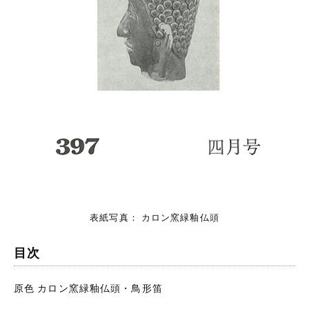
表紙写真： カロン窯緑釉仏頭
目次
原色 カロン窯緑釉仏頭・鳥形笛