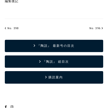
編集後記
No. 398
No. 396
『陶説』 最新号の目次
『陶説』 総目次
購読案内