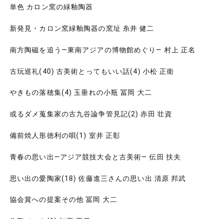
単色 カロン窯の緑釉陶器
新発見・カロン窯緑釉陶器の窯址 糸井 健二
南方陶磁を追う―東南アジアの博物館めぐり― 村上 正名
古玩巡礼(40) 古美術とってもいい話(4) 小松 正衛
やきもの落穂集(4) 玉垂れの小瓶 冨岡 大二
或るダメ蒐集家の古九谷論争管見記(2) 赤田 壮資
備前焼人形徳利の唄(1) 室井 正彰
青春の思い出―アジア競技大会と古美術― 伝田 扶夫
思い出の愛陶家(18) 佐藤進三さんの思い出 清原 邦武
協会賞への提案その他 冨岡 大二