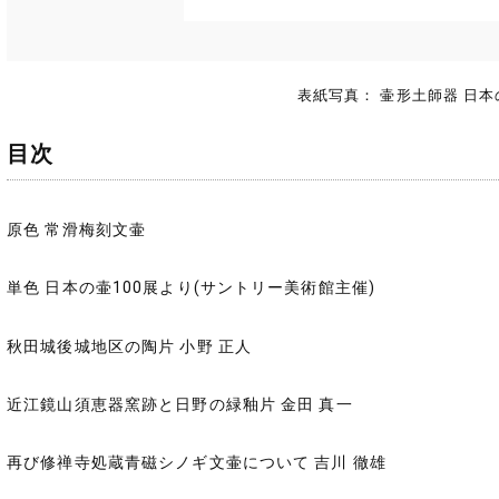
表紙写真： 壷形土師器 日本
目次
原色 常滑梅刻文壷
単色 日本の壷100展より(サントリー美術館主催)
秋田城後城地区の陶片 小野 正人
近江鏡山須恵器窯跡と日野の緑釉片 金田 真一
再び修禅寺処蔵青磁シノギ文壷について 吉川 徹雄