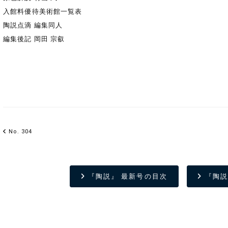
入館料優待美術館一覧表
陶説点滴 編集同人
編集後記 岡田 宗叡
No. 304
『陶説』 最新号の目次
『陶説