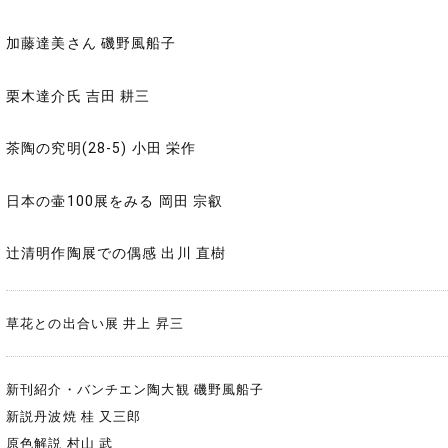
加藤達美さん 磯野風船子
栗木達介氏 吉田 耕三
茶陶の究明(28-5) 小田 栄作
日本の壷100展をみる 岡田 宗叡
辻清明作陶展での偶感 出川 直樹
草花との出合い展 井上 昇三
新刊紹介・バンチエン陶大観 磯野風船子
新説丹波焼 桂 又三郎
原色解説 村山 武