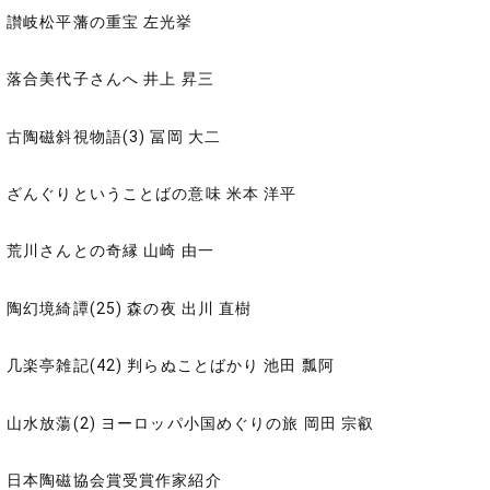
讃岐松平藩の重宝 左光挙
落合美代子さんへ 井上 昇三
古陶磁斜視物語(3) 冨岡 大二
ざんぐりということばの意味 米本 洋平
荒川さんとの奇縁 山崎 由一
陶幻境綺譚(25) 森の夜 出川 直樹
几楽亭雑記(42) 判らぬことばかり 池田 瓢阿
山水放蕩(2) ヨーロッパ小国めぐりの旅 岡田 宗叡
日本陶磁協会賞受賞作家紹介