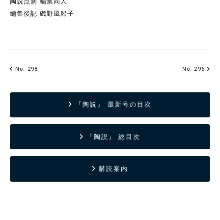
陶説点滴 編集同人
編集後記 磯野風船子
No. 298
No. 296
『陶説』 最新号の目次
『陶説』 総目次
購読案内