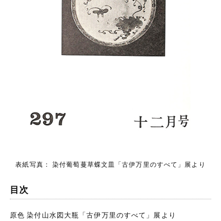
表紙写真： 染付葡萄蔓草蝶文皿「古伊万里のすべて」展より
目次
原色 染付山水図大瓶「古伊万里のすべて」展より