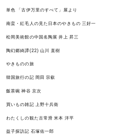
単色 「古伊万里のすべて」展より
南蛮・紅毛人の見た日本のやきもの 三好一
松岡美術館の中国名陶展 井上 昇三
陶幻郷綺譚(22) 山川 直樹
やきものの旅
韓国旅行の記 岡田 宗叡
飯茶碗 神谷 京次
買いもの雑記 上野十兵衛
わたくしの観た古常滑 米本 洋平
益子探訪記 石塚佑一郎