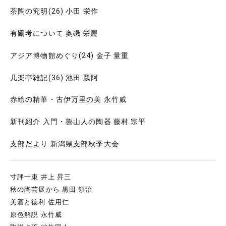
茶陶の究明(26) 小田 栄作
有爾考について 奥磯 栄麓
アジア博物館めぐり(24) 金子 量重
几楽亭雑記(36) 池田 瓢阿
赤絵の精華・古伊万里の美 永竹威
新刊紹介 入門・魯山人の陶器 藤村 宗平
支部だより 新潟県支部秋季大会
寸評一束 井上 昇三
秋の陶芸展から 黒田 領治
美酒と徳利 佐用仁
原色解説 永竹威