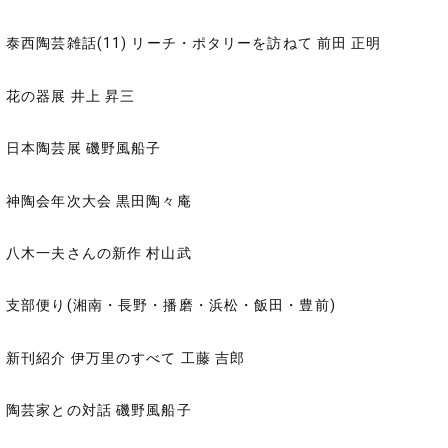
泰西陶芸雑話(11) リーチ・ポタリーを訪ねて 前田 正明
花の器展 井上 昇三
日本陶芸展 磯野風船子
神陶会年次大会 黒田陶々庵
八木一夫さんの新作 村山武
支部便り(湘南・長野・播磨・浜松・飯田・豊前)
新刊紹介 伊万里のすべて 工藤 吉郎
陶芸家との対話 磯野風船子