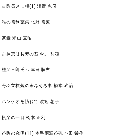
古陶器メモ帳(1) 浦野 恵司
私の徳利蒐集 北野 徳蒐
茶壷 米山 直昭
お抹茶は長寿の基 今井 利種
桂又三郎氏へ 津田 順吉
丹羽立杭焼の今考える事 橋本 武治
ハンケオを訪ねて 渡辺 朝子
悦楽の一日 松本 正利
茶陶の究明(11) 本手雨漏茶碗 小田 栄作