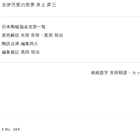
古伊万里の世界 井上 昇三
日本陶磁協会支部一覧
原色解説 矢部 良明・黒田 領治
陶説点滴 編集同人
編集後記 黒田 領治
表紙題字 安田靱彦・カッ
No. 269