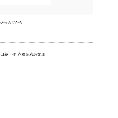
香炉香合展から
篠田義一作 赤絵金彩詩文皿