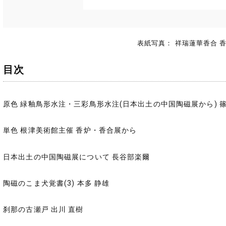
表紙写真： 祥瑞蓮華香合 
目次
原色 緑釉鳥形水注・三彩鳥形水注(日本出土の中国陶磁展から) 
単色 根津美術館主催 香炉・香合展から
日本出土の中国陶磁展について 長谷部楽爾
陶磁のこま犬覚書(3) 本多 静雄
刹那の古瀬戸 出川 直樹