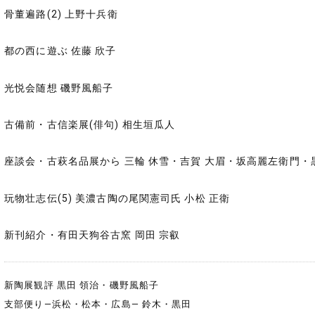
骨董遍路(2) 上野十兵衛
都の西に遊ぶ 佐藤 欣子
光悦会随想 磯野風船子
古備前・古信楽展(俳句) 相生垣瓜人
座談会・古萩名品展から 三輪 休雪・吉賀 大眉・坂高麗左衛門・
玩物壮志伝(5) 美濃古陶の尾関憲司氏 小松 正衛
新刊紹介・有田天狗谷古窯 岡田 宗叡
新陶展観評 黒田 領治・磯野風船子
支部便り―浜松・松本・広島― 鈴木・黒田