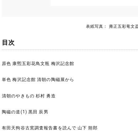
表紙写真： 雍正五彩竜文
目次
原色 康煕五彩花鳥文瓶 梅沢記念館
単色 梅沢記念館 清朝の陶磁展から
清朝のやきもの 杉村 勇造
陶磁の道(1) 黒田 辰男
有田天狗谷古窯調査報告書を読んで 山下 朔郎