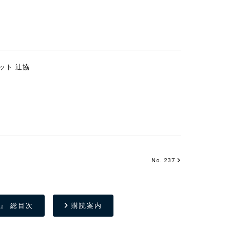
ット 辻協
No. 237
』 総目次
購読案内