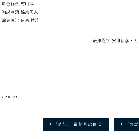
原色解説 村山武
陶説点滴 編集同人
編集後記 伊東 祐淳
表紙題字 安田靱彦・カ
No. 239
『陶説』 最新号の目次
『陶説