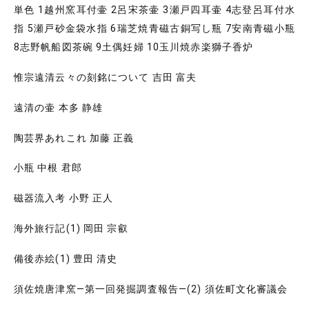
単色 1越州窯耳付壷 2呂宋茶壷 3瀬戸四耳壷 4志登呂耳付水
指 5瀬戸砂金袋水指 6瑞芝焼青磁古銅写し瓶 7安南青磁小瓶
8志野帆船図茶碗 9土偶妊婦 10玉川焼赤楽獅子香炉
惟宗遠清云々の刻銘について 吉田 富夫
遠清の壷 本多 静雄
陶芸界あれこれ 加藤 正義
小瓶 中根 君郎
磁器流入考 小野 正人
海外旅行記(1) 岡田 宗叡
備後赤絵(1) 豊田 清史
須佐焼唐津窯―第一回発掘調査報告―(2) 須佐町文化審議会