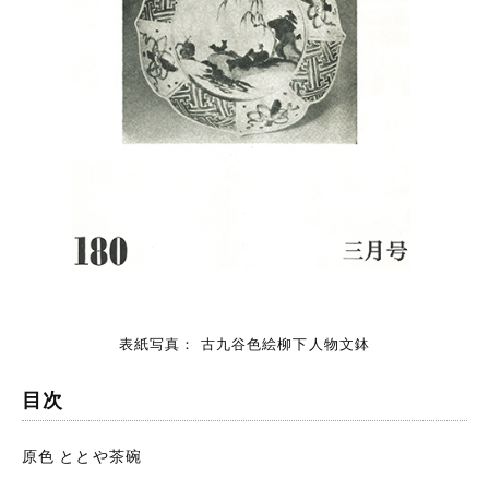
表紙写真： 古九谷色絵柳下人物文鉢
目次
原色 ととや茶碗