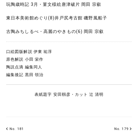
玩陶歳時記 3月・菫文様絵唐津破片 岡田 宗叡
東日本美術館めぐり(8)井戸尻考古館 磯野風船子
古陶みちしるべ・高麗のやきもの(6) 岡田 宗叡
口絵図版解説 伊東 祐淳
原色解説 小田 栄作
陶説点滴 編集同人
編集後記 黒田 領治
表紙題字 安田靱彦・カット 辻 清明
No. 181
No. 179