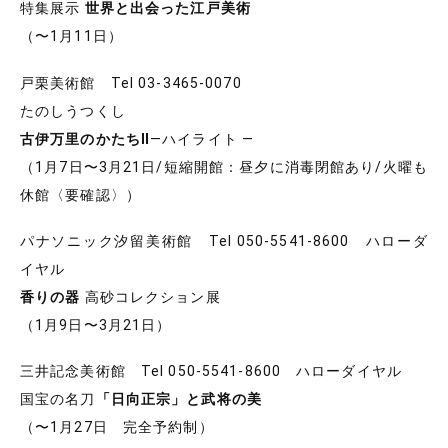
特集展示
世界と出会った江戸美術
（〜1月11日）
戸栗美術館 Tel 03-3465-0070
たのしうつくし
古伊万里のかたちⅡ
―ハイライト ―
（1月7日〜3月21日/短縮開館：昼夕に消毒閉館あり/火曜も
休館〈要確認〉）
パナソニック汐留美術館 Tel 050-5541-8600 ハローダ
イヤル
香りの器
高砂コレクション展
（1月9日〜3月21日）
三井記念美術館 Tel 050-5541-8600 ハローダイヤル
国宝の名刀
「日向正宗」と武将の美
（〜1月27日 完全予約制）