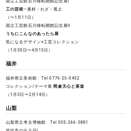
国立工芸館石川移転開館記念展Ⅰ
工の芸術
―素材・わざ・風土
（〜1月11日）
国立工芸館石川移転開館記念展Ⅱ
うちにこんなのあったら展
気になるデザイン×工芸コレクション
（1月30日〜4月15日）
福井
福井県立美術館 Tel 0776-25-0452
コレクション/テーマ展
岡倉天心と茶道
（1月3日〜2月14日）
山梨
山梨県立考古博物館 Tel 055-266-3881
笛吹市の出土品Ⅰ