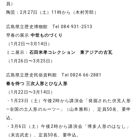
員）
陶芸：2月27日（土）11時から（木村芳郎）
広島県立歴史博物館 Tel 084-931-2513
早春の展示
中世ものづくり
（1月2日〜3月14日）
ミニ展示：
石田米孝コレクション 東アジアの古瓦
（1月26日〜3月25日）
広島県立歴史民俗資料館 Tel 0824-66-2881
春を待つ 三次人形とひな人形
（1月22日〜3月14日）
・1月23日（土）午後2時から講演会「発掘された伏見人形
―全国の土人形のルーツ―」（山本雅和）、定員50名、要申
込。
・3月6日（土）午後2時から講演会「博多人形のはなし」
（末吉武史）、定員50名、要申込。