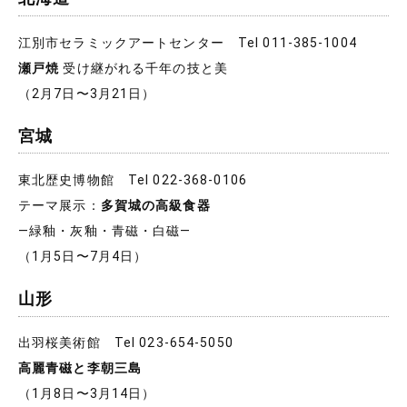
江別市セラミックアートセンター Tel 011-385-1004
瀬戸焼
受け継がれる千年の技と美
（2月7日〜3月21日）
宮城
東北歴史博物館 Tel 022-368-0106
テーマ展示：
多賀城の高級食器
―緑釉・灰釉・青磁・白磁―
（1月5日〜7月4日）
山形
出羽桜美術館 Tel 023-654-5050
高麗青磁と李朝三島
（1月8日〜3月14日）