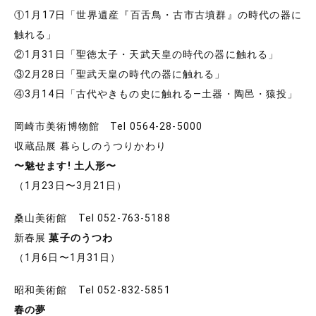
①1月17日「世界遺産『百舌鳥・古市古墳群』の時代の器に
触れる」
②1月31日「聖徳太子・天武天皇の時代の器に触れる」
③2月28日「聖武天皇の時代の器に触れる」
④3月14日「古代やきもの史に触れる―土器・陶邑・猿投」
岡崎市美術博物館 Tel 0564-28-5000
収蔵品展 暮らしのうつりかわり
〜魅せます! 土人形〜
（1月23日〜3月21日）
桑山美術館 Tel 052-763-5188
新春展
菓子のうつわ
（1月6日〜1月31日）
昭和美術館 Tel 052-832-5851
春の夢