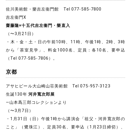
佐川美術館・樂吉左衞門館 Tel 077-585-7800
吉左衞門X
齋藤隆×十五代吉左衞門・樂直入
（〜3月21日）
・木・金・土・日の午前10時、11時、午後1時、2時、3時
から「茶室見学」、料金1000名、定員：各10名、要申込
（Tel 077-585-7806）。
京都
アサヒビール大山崎山荘美術館 Tel 075-957-3123
生誕130年
河井寬次郎展
―山本爲三郎コレクションより
（〜3月7日）
・1月31日（日）午後1時から講演会「祖父・河井寬次郎の
こと」（鷺珠江）、定員30名、要申込（1月23日締切）、