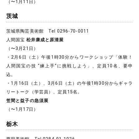
（〜1月11日）
茨城
茨城県陶芸美術館 Tel 0296-70-0011
人間国宝
松井康成と原清展
（〜3月21日）
・2月6日（土）午後1時30分からワークショップ「体験！
人間国宝の技 “練上手”に挑戦しよう」、定員10名、要申
込。
・1月16日（土）、3月6日（土）の午後1時30分からギャラ
リートーク（学芸員）、定員15名。
笠間と益子の急須展
（〜1月17日）
栃木
栗田美術館 Tel 0284-91-1026