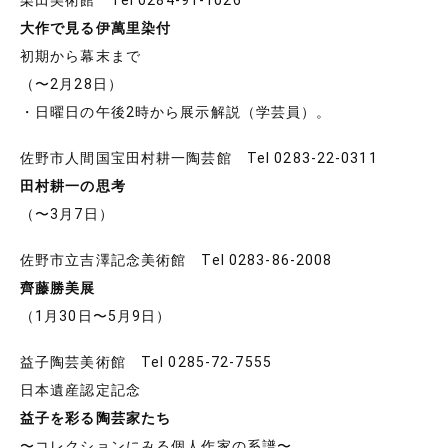
大作で見る伊萬里染付
初期から幕末まで
（〜2月28日）
・日曜日の午後2時から展示解説（学芸員）。
佐野市人間国宝田村耕一陶芸館 Tel 0283-22-0311
田村耕一の思考
（〜3月7日）
佐野市立吉澤記念美術館 Tel 0283-86-2008
齊藤勝美展
（1月30日〜5月9日）
益子陶芸美術館 Tel 0285-72-7555
日本遺産認定記念
益子を彩る陶芸家たち
〜コレクションにみる個人作家の系譜〜