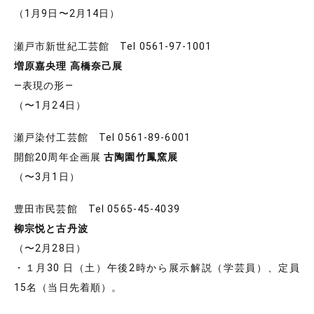
（1月9日〜2月14日）
瀬戸市新世紀工芸館 Tel 0561-97-1001
増原嘉央理 高橋奈己展
―表現の形―
（〜1月24日）
瀬戸染付工芸館 Tel 0561-89-6001
開館20周年企画展
古陶園竹鳳窯展
（〜3月1日）
豊田市民芸館 Tel 0565-45-4039
柳宗悦と古丹波
（〜2月28日）
・１月30 日（土）午後2時から展示解説（学芸員）、定員
15名（当日先着順）。