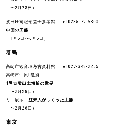
（〜2月28日）
濱田庄司記念益子参考館 Tel 0285-72-5300
中国の工芸
（1月5日〜6月6日）
群馬
高崎市観音塚考古資料館 Tel 027-343-2256
高崎市中原Ⅱ遺跡
1号古墳出土埴輪の世界
（〜2月28日）
ミニ展示：
渡来人がつくった土器
（〜2月28日）
東京