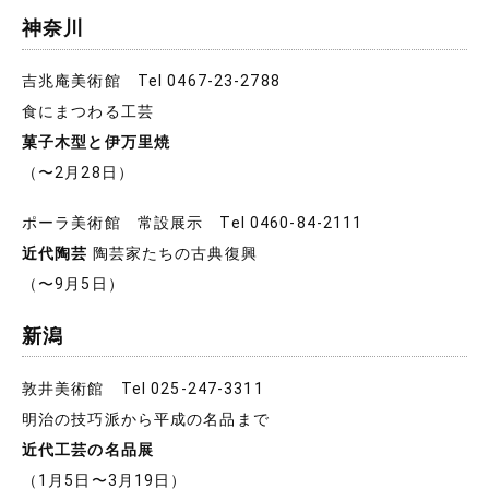
神奈川
吉兆庵美術館 Tel 0467-23-2788
食にまつわる工芸
菓子木型と伊万里焼
（〜2月28日）
ポーラ美術館 常設展示 Tel 0460-84-2111
近代陶芸
陶芸家たちの古典復興
（〜9月5日）
新潟
敦井美術館 Tel 025-247-3311
明治の技巧派から平成の名品まで
近代工芸の名品展
（1月5日〜3月19日）