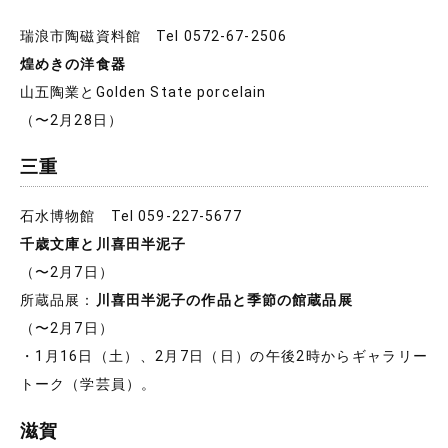
瑞浪市陶磁資料館 Tel 0572-67-2506
煌めきの洋食器
山五陶業とGolden State porcelain
（〜2月28日）
三重
石水博物館 Tel 059-227-5677
千歳文庫と川喜田半泥子
（〜2月7日）
所蔵品展：
川喜田半泥子の作品と季節の館蔵品展
（〜2月7日）
・1月16日（土）、2月7日（日）の午後2時からギャラリー
トーク（学芸員）。
滋賀