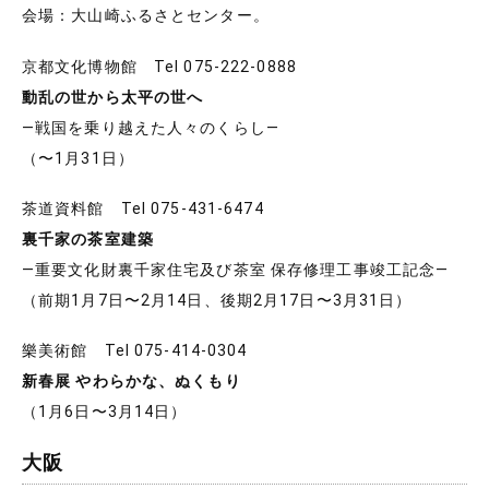
会場：大山崎ふるさとセンター。
京都文化博物館 Tel 075-222-0888
動乱の世から太平の世へ
―戦国を乗り越えた人々のくらし―
（〜1月31日）
茶道資料館 Tel 075-431-6474
裏千家の茶室建築
―重要文化財裏千家住宅及び茶室 保存修理工事竣工記念―
（前期1月7日〜2月14日、後期2月17日〜3月31日）
樂美術館 Tel 075-414-0304
新春展 やわらかな、ぬくもり
（1月6日〜3月14日）
大阪