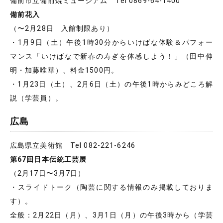
備前市立備前焼ミュージアム Tel 0869-64-1400
備前花入
（〜2月28日 入館制限あり）
・1月9日（土）午後1時30分からいけばな体験＆パフォー
マンス「いけばなで新春の寿ぎを体感しよう！」（田中伸
明・加藤唯華）、料金1500円。
・1月23日（土）、2月6日（土）の午後1時からみどころ解
説（学芸員）。
広島
広島県立美術館 Tel 082-221-6246
第67回日本伝統工芸展
（2月17日〜3月7日）
・スライドトーク（陶芸に関する情報のみ掲載しておりま
す）。
全般：2月22日（月）、3月1日（月）の午後3時から（学芸