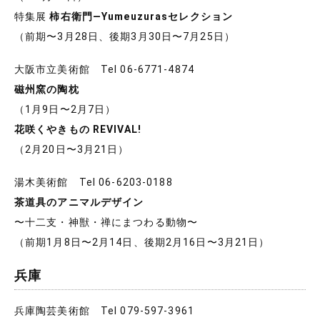
特集展
柿右衛門―Yumeuzurasセレクション
（前期〜3月28日、後期3月30日〜7月25日）
大阪市立美術館 Tel 06-6771-4874
磁州窯の陶枕
（1月9日〜2月7日）
花咲くやきもの REVIVAL!
（2月20日〜3月21日）
湯木美術館 Tel 06-6203-0188
茶道具のアニマルデザイン
〜十二支・神獣・禅にまつわる動物〜
（前期1月8日〜2月14日、後期2月16日〜3月21日）
兵庫
兵庫陶芸美術館 Tel 079-597-3961