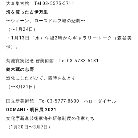
大倉集古館 Tel 03-5575-5711
海を渡った古伊万里
〜ウィーン、ロースドルフ城の悲劇〜
（〜1月24日）
・1月13日（水）午後2時からギャラリートーク（森谷美
保）。
菊池寛実記念 智美術館 Tel 03-5733-5131
鈴木藏の志野
造化にしたがひて、四時を友とす
（〜3月21日）
国立新美術館 Tel 03-5777-8600 ハローダイヤル
DOMANI・明日展 2021
文化庁新進芸術家海外研修制度の作家たち
（1月30日〜3月7日）