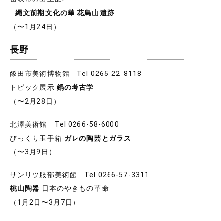
─縄文前期文化の華 花鳥山遺跡─
（〜1月24日）
長野
飯田市美術博物館 Tel 0265-22-8118
トピック展示
鍋の考古学
（〜2月28日）
北澤美術館 Tel 0266-58-6000
びっくり玉手箱
ガレの陶芸とガラス
（〜3月9日）
サンリツ服部美術館 Tel 0266-57-3311
桃山陶器
日本のやきもの革命
（1月2日〜3月7日）