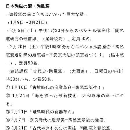
日本陶磁の源・陶邑窯
―猿投窯の前に立ちはだかった巨大な壁―
（1月9日〜3月21日）
・2月6日（土）午後1時30分からスペシャル講座①「陶邑
窯研究の最前線」（尾崎綾亮）、定員50名。
・2月20日（土）午後1時30分からスペシャル講座②「陶邑
窯衰退以降の須恵器―平安京周辺の須恵器づくり」（稲本悠
一）、定員50名。
・連続講座「古代史×陶邑窯」（大西遼）、日曜日の午後1
時30分から、定員50名。
① 1月10日「古墳時代の産業革命―陶邑窯誕生！」
② 1月24日「海を渡った最新技術、大和政権の傘下に至
る」
③ 2月21日「飛鳥時代の食器革命」
④ 3月7日「奈良時代の造形美―陶邑窯最後の隆盛」
⑤ 3月21日「古代やきもの史の両雄―陶邑窯と猿投窯」