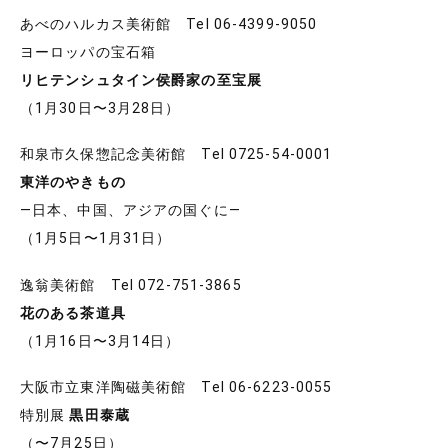
あべのハルカス美術館 Tel 06-4399-9050
ヨーロッパの宝石箱
リヒテンシュタイン侯爵家の至宝展
（1月30日〜3月28日）
和泉市久保惣記念美術館 Tel 0725-54-0001
東洋のやきもの
―日本、中国、アジアの国ぐに―
（1月5日〜1月31日）
逸翁美術館 Tel 072-751-3865
花のある茶道具
（1月16日〜3月14日）
大阪市立東洋陶磁美術館 Tel 06-6223-0055
特別展
黒田泰蔵
（〜7月25日）