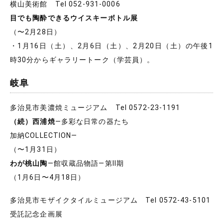
横山美術館 Tel 052-931-0006
目でも陶酔できるウイスキーボトル展
（〜2月28日）
・1月16日（土）、2月6日（土）、2月20日（土）の午後1
時30分からギャラリートーク（学芸員）。
岐阜
多治見市美濃焼ミュージアム Tel 0572-23-1191
（続）西浦焼
―多彩な日常の器たち
加納COLLECTION―
（〜1月31日）
わが桃山陶
―館収蔵品物語―第Ⅱ期
（1月6日〜4月18日）
多治見市モザイクタイルミュージアム Tel 0572-43-5101
受託記念企画展