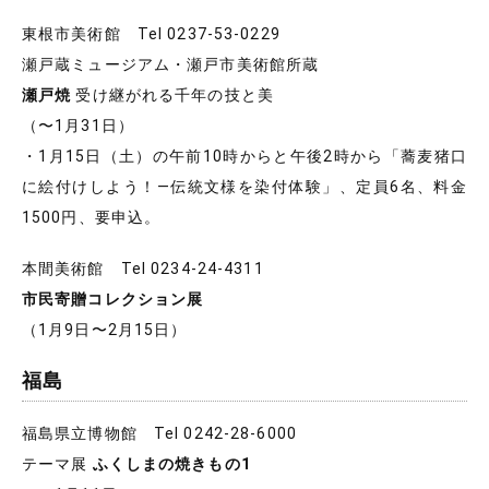
東根市美術館 Tel 0237-53-0229
瀬戸蔵ミュージアム・瀬戸市美術館所蔵
瀬戸焼
受け継がれる千年の技と美
（〜1月31日）
・1月15日（土）の午前10時からと午後2時から「蕎麦猪口
に絵付けしよう！―伝統文様を染付体験」、定員6名、料金
1500円、要申込。
本間美術館 Tel 0234-24-4311
市民寄贈コレクション展
（1月9日〜2月15日）
福島
福島県立博物館 Tel 0242-28-6000
テーマ展
ふくしまの焼きもの1