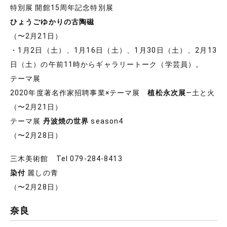
特別展 開館15周年記念特別展
ひょうごゆかりの古陶磁
（〜2月21日）
・1月2日（土）、1月16日（土）、1月30日（土）、2月13
日（土）の午前11時からギャラリートーク（学芸員）。
テーマ展
2020年度著名作家招聘事業×テーマ展
植松永次展
―土と火
（〜2月21日）
テーマ展
丹波焼の世界
season4
（〜2月28日）
三木美術館 Tel 079-284-8413
染付
麗しの青
（〜2月28日）
奈良