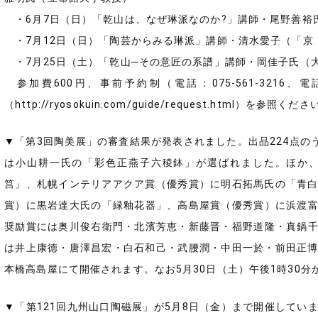
・6月7日（日）「乾山は、なぜ琳派なのか?」講師・尾野善裕
・7月12日（日）「陶芸からみる琳派」講師・清水愛子（「京
・7月25日（土）「乾山─その意匠の系譜」講師・岡佳子氏（
参加費600円、事前予約制（電話：075-561-3216
（http://ryosokuin.com/guide/request.html）を参照くだ
▼「第3回陶美展」の審査結果が発表されました。出品224点の
は小山耕一氏の「彩色正燕子六稜鉢」が選ばれました。ほか
筥」、札幌インテリアアクア賞（優秀賞）に明石拓馬氏の「青白磁
賞）に黒岩達大氏の「緑釉花器」、高島屋賞（優秀賞）に浜渡
奨励賞には奥川俊右衛門・北濱芳恵・新藤晋・福野道隆・真鍋
は井上康徳・唐澤昌宏・白石和己・武腰潤・中田一於・前田正博の
本橋高島屋にて開催されます。なお5月30日（土）午後1時30
▼「第121回九州山口陶磁展」が5月8日（金）まで開催してい