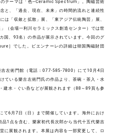
マは「色─Ceramic Spectrum」。陶磁芸術
概念と、「過去、現在、未来」の時間的流れと連続性
中には「収斂と拡散」展、「東アジア伝統陶芸」展、
展」（会場一利川セラミックス創造センター）では世
（28カ国、93名）の作品が展示されています。今回のグ
 treasure］でした。ビエンナーレの詳細は韓国陶磁財団
左術門館（電話：077-585-7800）にて10月4日
続けている樂古左術門氏の作品より、茶碗・茶入・水
建水・ぐい呑などが展観されます（88～89頁も参
にて6月7日（日）まで開催しています。海外におけ
術品1点を含む、樂家初代長次郎から当代十五代樂吉
一堂に展観されます。本展は内容を一部変更して、ロ