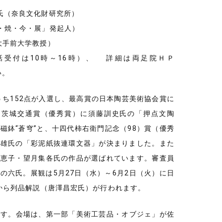
氏（奈良文化財研究所）
・焼・今・展」発起人）
大手前大学教授）
、電話受付は10時～16時）、 詳細は両足院ＨＰ
さい。
うち152点が入選し、最高賞の日本陶芸美術協会賞に
、茨城交通賞（優秀賞）に須藤訓史氏の「押点文陶
鉢“蒼穹”と、十四代柿右衛門記念（98）賞（優秀
富雄氏の「彩泥紙抜連環文器」が決まりました。また
千恵子・望月集各氏の作品が選ばれています。審査員
六氏。展観は5月27日（水）～6月2日（火）に日
分から列品解説（唐澤昌宏氏）が行われます。
ます。会場は、第一部「美術工芸品・オブジェ」が佐