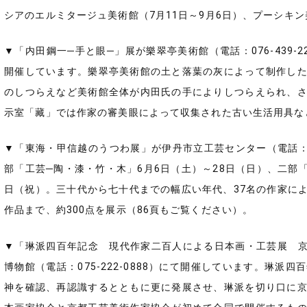
シアのエルミタージュ美術館（7月11日～9月6日）、プーシキン
▼「内田鋼一─手と眼─」展が樂翠亭美術館（電話：076-439-
開催しています。樂翠亭美術館の土と落葉の灰によって制作し
のしつらえなど美術館全体が内田氏の手によりしつらえられ、
示室「藏」では作家の審美眼によって収集された古い生活用具な
▼「東海・甲信越のうつわ展」が伊丹市立工芸センター（電話：07
部「工芸─陶・漆・竹・木」6月6日（土）～28日（日）、二部「
日（祝）。三十代から七十代までの幅広い年代、37名の作家に
作品まで、約300点を展示（86頁もご覧ください）。
▼「琳派四百年記念 現代作家二百人による日本画・工芸展 京
博物館（電話：075-222-0888）にて開催しています。琳
神を確認、再認識するとともに更に発展させ、琳派を切り口に