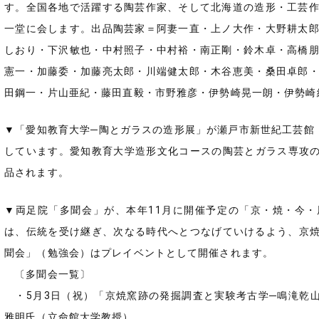
す。全国各地で活躍する陶芸作家、そして北海道の造形・工芸
一堂に会します。出品陶芸家＝阿妻一直・上ノ大作・大野耕太
しおり・下沢敏也・中村照子・中村裕・南正剛・鈴木卓・高橋
憲一・加藤委・加藤亮太郎・川端健太郎・木谷恵美・桑田卓郎
田鋼一・片山亜紀・藤田直毅・市野雅彦・伊勢崎晃一朗・伊勢崎
▼「愛知教育大学─陶とガラスの造形展」が瀬戸市新世紀工芸館（電話
しています。愛知教育大学造形文化コースの陶芸とガラス専攻の
品されます。
▼両足院「多聞会」が、本年11月に開催予定の「京・焼・今・展
は、伝統を受け継ぎ、次なる時代へとつなげていけるよう、京焼
聞会」（勉強会）はプレイベントとして開催されます。
〔多聞会一覧〕
・5月3日（祝）「京焼窯跡の発掘調査と実験考古学─鳴滝乾
雅明氏（立命館大学教授）