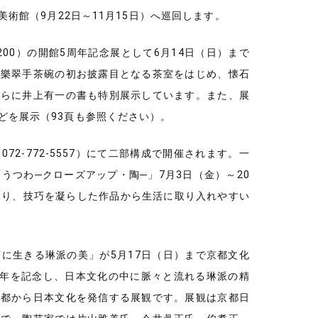
美術館（9月22日～11月15日）へ巡回します。
2200）の開館5周年記念展として6月14日（日）まで
た樂翠手茶碗の初お披露目となる茶室をはじめ、懐石
さらに井上有一の書も特別展示しています。また、展
どを展示（93頁も参照ください）。
2-772-5557）にて二部構成で開催されます。一
うつわ─クローズアップ・陶─」7月3日（金）～20
より、技巧を凝らした作品から生活に取り入れやすい
に生きる琳派の美」が5月17日（日）まで京都文化
派四百年を記念し、日本文化の中に脈々と流れる琳派の精
京都から日本文化を発信する展観です。展観は京都日