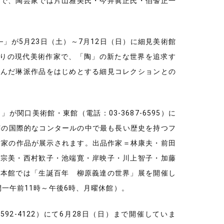
ので、陶芸家では片山雅美氏・今井眞正氏・伯耆正一
」が5月23日（土）～7月12日（日）に細見美術館
都ゆかりの現代美術作家で、「陶」の新たな世界を追求す
選んだ琳派作品をはじめとする細見コレクションとの
が関口美術館・東館（電話：03-3687-6595）に
陶芸の国際的なコンタールの中で最も長い歴史を持つフ
作家の作品が展示されます。出品作家＝林康夫・前田
神宗美・西村歓子・池端寛・岸映子・川上智子・加藤
お本館では「生誕百年 柳原義達の世界」展を開催し
一午前11時～午後6時、月曜休館）。
92-4122）にて6月28日（日）まで開催していま