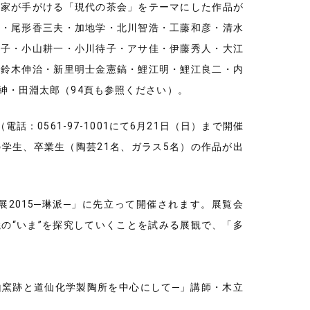
作家が手がける「現代の茶会」をテーマにした作品が
郎・尾形香三夫・加地学・北川智浩・工藤和彦・清水
朋子・小山耕一・小川待子・アサ佳・伊藤秀人・大江
・鈴木伸治・新里明士金憲鎬・鯉江明・鯉江良二・内
紳・田淵太郎（94頁も参照ください）。
：0561-97-1001にて6月21日（日）まで開催
学生、卒業生（陶芸21名、ガラス5名）の作品が出
2015─琳派─」に先立って開催されます。展覧会
の“いま”を探究していくことを試みる展観で、「多
山窯跡と道仙化学製陶所を中心にして─」講師・木立