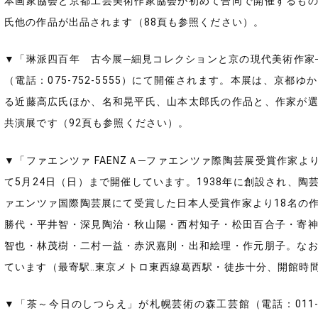
本画家協会と京都工芸美術作家協会が初めて合同で開催するも
氏他の作品が出品されます（88頁も参照ください）。
▼「琳派四百年 古今展─細見コレクションと京の現代美術作家─
（電話：075-752-5555）にて開催されます。本展は、京
る近藤高広氏ほか、名和晃平氏、山本太郎氏の作品と、作家が
共演展です（92頁も参照ください）。
▼「ファエンツァ FAENZＡ─ファエンツァ際陶芸展受賞作家より」
て5月24日（日）まで開催しています。1938年に創設され、
ァエンツァ国際陶芸展にて受賞した日本人受賞作家より18名の
勝代・平井智・深見陶治・秋山陽・西村知子・松田百合子・寄
智也・林茂樹・二村一益・赤沢嘉則・出和絵理・作元朋子。な
ています（最寄駅‥東京メトロ東西線葛西駅・徒歩十分、開館時間
▼「茶～今日のしつらえ」が札幌芸術の森工芸館（電話：011-5