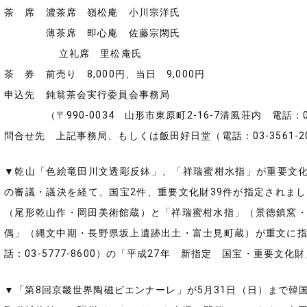
茶 席 濃茶席 嶺松庵 小川宗洋氏
薄茶席 即心庵 佐藤宗閖氏
立礼席 里松庵氏
茶 券 前売り 8,000円、当日 9,000円
申込先 鈍翁茶会実行委員会事務局
（〒990-0034 山形市東原町2-16-7清風荘内 電話：023-
問合せ先 上記事務局、もしくは飯田好日堂（電話：03-3561-203
▼乾山「色絵竜田川文透彫反鉢」、「祥瑞蜜柑水指」が重要文化
の審議・議決を経て、国宝2件、重要文化財39件が指定されま
（尾形乾山作・岡田美術館蔵）と「祥瑞蜜柑水指」（景徳鎮窯
偶」（縄文中期・長野県坂上遺跡出土・富士見町蔵）が重文に
話：03-5777-8600）の「平成27年 新指定 国宝・重要文
▼「第8回京畿世界陶磁ビエンナーレ」が5月31日（日）まで韓