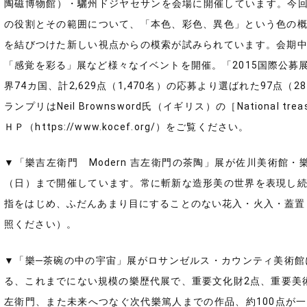
陶磁博物館）・驪州ドジヤセサンを会場に開催しています。今回のテー
の役割とその範囲について、「本色、彩色、異色」という色の
を結びつけた新しい視点からの模索が試みられています。会期
「感覚を彩る」展など様々なイベントを開催。「2015国際公募
界74カ国、計2,629点（1,470名）の応募より選ばれた97点
ランプリはNeil Brownsword氏（イギリス）の［National
ＨＰ（https://www.kocef.org/）をご覧ください。
▼「樂吉左衛門 Modern 吉左衛門の茶陶」展が佐川美術館・樂吉
（日）まで開催しています。常に斬新な造形美の世界を表現し
指をはじめ、ふだんあまり目にすることのない花入・火入・蓋置・
照ください）。
▼「樂─茶碗の中の宇宙」展がロサンゼルス・カウンティ美術館
る、これまでにない規模の樂歴代展で、重要文化財2点、重要美
左衛門、また未来へつなぐ次代樂篤人までの作品、約100点が