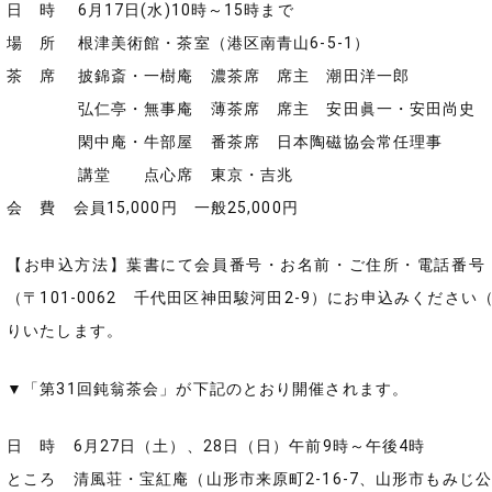
日 時 6月17日(水)10時～15時まで
場 所 根津美術館・茶室（港区南青山6-5-1）
茶 席 披錦斎・一樹庵 濃茶席 席主 潮田洋一郎
弘仁亭・無事庵 薄茶席 席主 安田眞一・安田尚史
閑中庵・牛部屋 番茶席 日本陶磁協会常任理事
講堂 点心席 東京・吉兆
会 費 会員15,000円 一般25,000円
【お申込方法】葉書にて会員番号・お名前・ご住所・電話番号
（〒101-0062 千代田区神田駿河田2-9）にお申込みくだ
りいたします。
▼「第31回鈍翁茶会」が下記のとおり開催されます。
日 時 6月27日（土）、28日（日）午前9時～午後4時
ところ 清風荘・宝紅庵（山形市来原町2-16-7、山形市もみじ