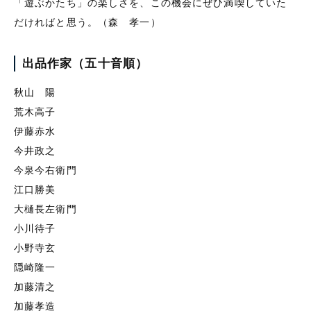
「遊ぶかたち」の楽しさを、この機会にぜひ満喫していた
だければと思う。（森 孝一）
出品作家
（五十音順）
秋山 陽
荒木高子
伊藤赤水
今井政之
今泉今右衛門
江口勝美
大樋長左衛門
小川待子
小野寺玄
隠崎隆一
加藤清之
加藤孝造