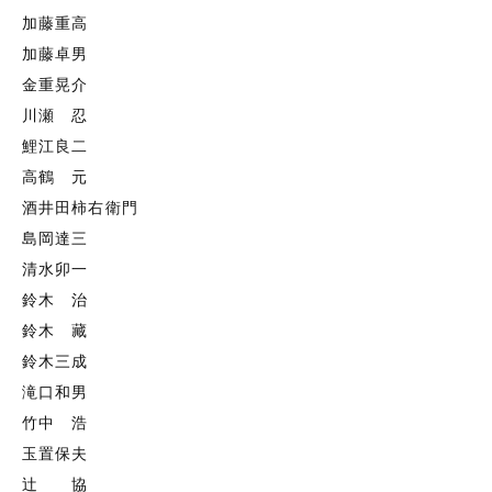
加藤重高
加藤卓男
金重晃介
川瀬 忍
鯉江良二
高鶴 元
酒井田柿右衛門
島岡達三
清水卯一
鈴木 治
鈴木 藏
鈴木三成
滝口和男
竹中 浩
玉置保夫
辻 協