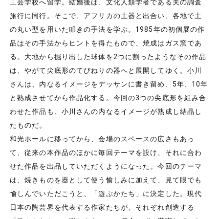
工芸学校へ留学。結婚後は、文化人類学者である夫の調査
旅行に同行。そこで、アフリカの土器と出合い、各地で土
の丸い型を用いた叩きの手法を学ぶ。1985年の初個展の作
品はその手法からヒントを得たもので、焼成はガス窯であ
る。大地から掘り出した球体を2つに割ったようなその作品
は、やがて尖底形のてびねりの器へと展開してゆく。小川
さんは、内なるイメージをデッサンに書き留め、5年、10年
と熟成させてから作品化する。今回の3つの尖底形を組み合
わせた作品も、小川さんの内なるイメージが熟成し結晶し
たものだ。
和光ホールに移ってから、会場のスペースの広さもあっ
て、従来の本作品のほかに毎回テーマを設け、それに合わ
せた作品を出品していただくようになった。今回のテーマ
は、焼きものを器として使う愉しみに加えて、見て眼でも
愉しんでいただこうと、「遊ぶかたち」に決定した。現代
日本の陶芸界を代表する作家たちが、それぞれ創造する