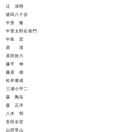
辻 清明
徳田八十吉
中里 隆
中里太郎右衛門
中島 宏
原 清
原田拾六
藤平 伸
藤原 雄
松井康成
三浦小平二
森 陶岳
森 正洋
八木 明
安田全宏
山田常山