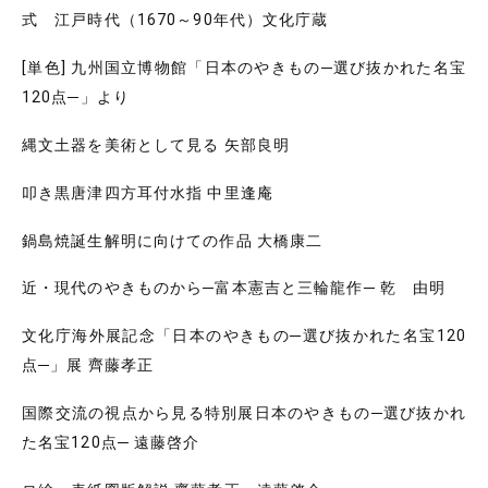
式 江戸時代（1670～90年代）文化庁蔵
[単色] 九州国立博物館「日本のやきもの─選び抜かれた名宝
120点─」より
縄文土器を美術として見る 矢部良明
叩き黒唐津四方耳付水指 中里逢庵
鍋島焼誕生解明に向けての作品 大橋康二
近・現代のやきものから─富本憲吉と三輪龍作─ 乾 由明
文化庁海外展記念「日本のやきもの─選び抜かれた名宝120
点─」展 齊藤孝正
国際交流の視点から見る特別展日本のやきもの─選び抜かれ
た名宝120点─ 遠藤啓介