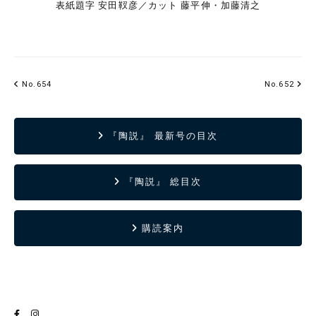
表紙題字 安田靫彦／カット 藤平伸・加藤清之
No.654
No.652
『陶説』 最新号の目次
『陶説』 総目次
購読案内