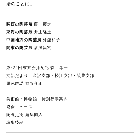
湯のことば」
関西の陶芸展
藤 慶之
東海の陶芸展
井上隆生
中国地方の陶芸展
外舘和子
関東の陶芸展
唐澤昌宏
第421回東茶会拝見記 森 孝一
支部だより 金沢支部・松江支部・筑豊支部
原色解説 齊藤孝正
美術館・博物館 特別行事案内
協会ニュース
陶説点滴 編集同人
編集後記