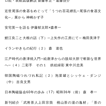
ロ絵・表紙図版解説 齋藤孝正・遠藤啓介
近世尾張の食器をめぐって「うつわ百花繚乱─尾張の食器文
化─」展から 神崎かず子
安宅英一を語る 伊藤郁太郎×森孝一
鯉江良二と大根の話（下）─上矢作の工房にて─ 梅田美津子
イランやきもの紀行（２） 森 達也
江戸時代の唐津焼入門─絵唐津からの脱却大胆で斬新な世界
へ─（４）二彩手 その１ 鉄絵緑彩 東中川忠美
韓国陶磁つれづれ私記（２）泡菜罐とシッケェ・ダンジ
（中） 吉良文男
日本陶磁協会60年の歩み（17）昭和36年（前） 森 孝一
新刊紹介「武将茶人上田宗箇 桃山茶の湯の逸材」「茶の