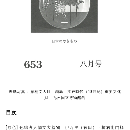
表紙写真： 藤棚文大皿 鍋島 江戸時代（18世紀）重要文化
財 九州国立博物館蔵
目次
[原色] 色絵唐人物文大蓋物 伊万里（有田）・柿右衛門様