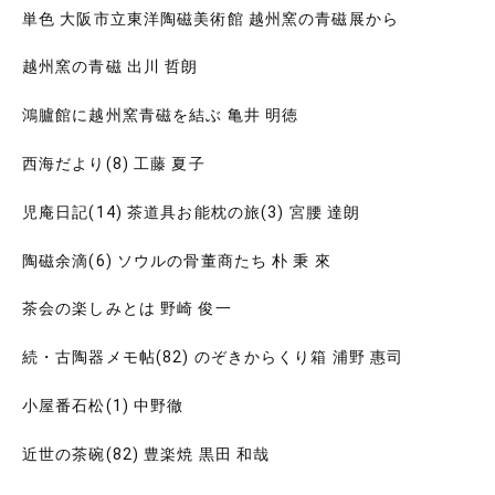
単色 大阪市立東洋陶磁美術館 越州窯の青磁展から
越州窯の青磁 出川 哲朗
鴻臚館に越州窯青磁を結ぶ 亀井 明徳
西海だより(8) 工藤 夏子
児庵日記(14) 茶道具お能枕の旅(3) 宮腰 達朗
陶磁余滴(6) ソウルの骨董商たち 朴 秉 來
茶会の楽しみとは 野崎 俊一
続・古陶器メモ帖(82) のぞきからくり箱 浦野 惠司
小屋番石松(1) 中野徹
近世の茶碗(82) 豊楽焼 黒田 和哉