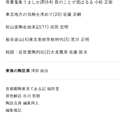
骨董蒐集うましか譚(64) 昔のことぞ偲ばるる 小松 正衛
東北地方の箔椀を求めて(20) 近藤 京嗣
松山楽陶会始末記(11) 吉田 忠明
板谷波山(6)東京美術学校時代(5) 荒川 正明
戦国・近世愛陶列伝(2)大友瓢箪 佐藤 節夫
東海の陶芸展
澤田 由治
首都圏陶展見てある記 福田旻
原色解説 出川 哲朗
陶説点滴 編集同人
編集後記