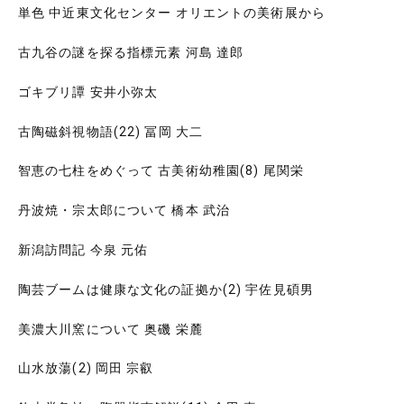
単色 中近東文化センター オリエントの美術展から
古九谷の謎を探る指標元素 河島 達郎
ゴキブリ譚 安井小弥太
古陶磁斜視物語(22) 冨岡 大二
智恵の七柱をめぐって 古美術幼稚園(8) 尾関栄
丹波焼・宗太郎について 橋本 武治
新潟訪問記 今泉 元佑
陶芸ブームは健康な文化の証拠か(2) 宇佐見碩男
美濃大川窯について 奥磯 栄麓
山水放蕩(2) 岡田 宗叡