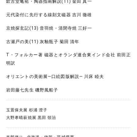
欽古堂亀祐・陶器指南解説(11) 金田 真一
元代染付に先行する線刻文磁器 吉川 徹雄
京焼探玄記(13) 音羽焼・清閉寺焼 三好一
古瀬戸の美(11) 灰釉瓶子 菊田 清年
T・フォルカー著 磁器とオランダ連合東インド会社 前田正
明訳
オリエントの美術展―口絵図版解説― 川床 睦夫
岩田藤七先生 磯野風船子
玉置保夫展 杉浦 澄子
大野孝晴萩焼展 黒田 領治