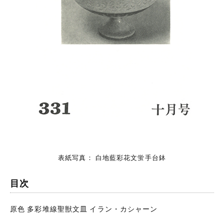
表紙写真： 白地藍彩花文蛍手台鉢
目次
原色 多彩堆線聖獣文皿 イラン・カシャーン