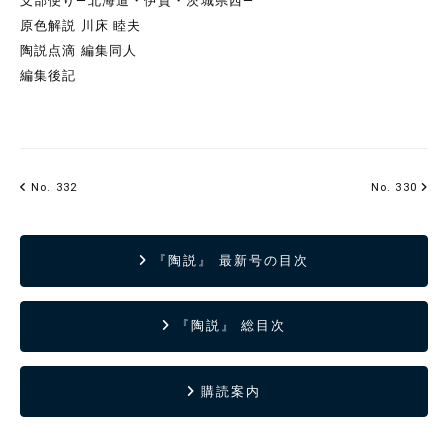
支部便り―北海道・伊賀・茨城県西―
原色解説 川床 睦夫
陶説点滴 編集同人
編集後記
No. 332
No. 330
『陶説』 最新号の目次
『陶説』 総目次
購読案内